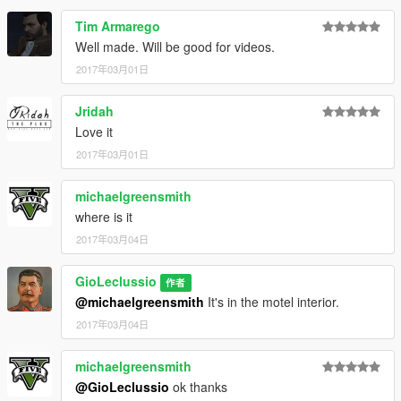
Tim Armarego
Well made. Will be good for videos.
2017年03月01日
Jridah
Love it
2017年03月01日
michaelgreensmith
where is it
2017年03月04日
GioLeclussio
作者
@michaelgreensmith
It's in the motel interior.
2017年03月04日
michaelgreensmith
@GioLeclussio
ok thanks