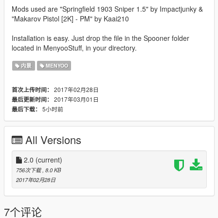
Mods used are "Springfield 1903 Sniper 1.5" by Impactjunky &
"Makarov Pistol [2K] - PM" by Kaai210
Installation is easy. Just drop the file in the Spooner folder
located in MenyooStuff, in your directory.
内景
MENYOO
2017年02月28日
首次上传时间：
2017年03月01日
最后更新时间：
5小时前
最后下载：
All Versions
2.0
(current)
756次下载
, 8.0 KB
2017年02月28日
7个评论