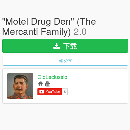
"Motel Drug Den" (The
Mercanti Family)
2.0
下载
分享
GioLeclussio