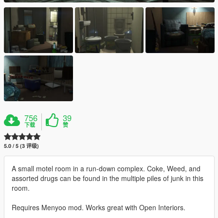
756
39
下载
赞
5.0 / 5 (3 评级)
A small motel room in a run-down complex. Coke, Weed, and
assorted drugs can be found in the multiple piles of junk in this
room.
Requires Menyoo mod. Works great with Open Interiors.