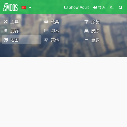
Show Adult
登入
工具
载具
涂装
武器
脚本
皮肤
地图
其他
更多