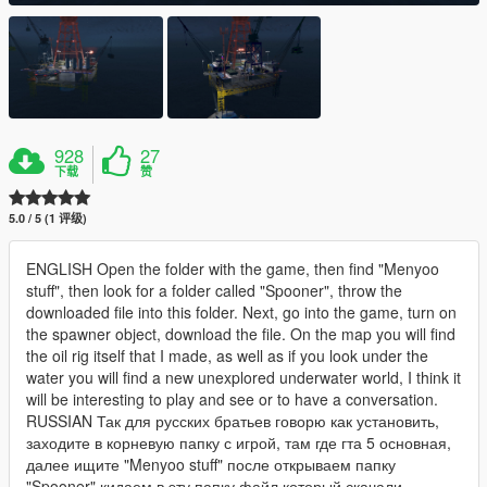
928
27
下载
赞
5.0 / 5 (1 评级)
ENGLISH Open the folder with the game, then find "Menyoo
stuff", then look for a folder called "Spooner", throw the
downloaded file into this folder. Next, go into the game, turn on
the spawner object, download the file. On the map you will find
the oil rig itself that I made, as well as if you look under the
water you will find a new unexplored underwater world, I think it
will be interesting to play and see or to have a conversation.
RUSSIAN Так для русских братьев говорю как установить,
заходите в корневую папку с игрой, там где гта 5 основная,
далее ищите "Menyoo stuff" после открываем папку
"Spooner" кидаем в эту папку файл который скачали,