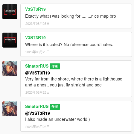
V3ST3R19
Exactly what i was looking for ........nice map bro
2023年08月25日
V3ST3R19
Where is it located? No reference coordinates.
2023年08月25日
SinatorRUS
作者
@V3ST3R19
Very far from the shore, where there is a lighthouse
and a ghost, you just fly straight and see
2023年08月25日
SinatorRUS
作者
@V3ST3R19
I also made an underwater world )
2023年08月25日