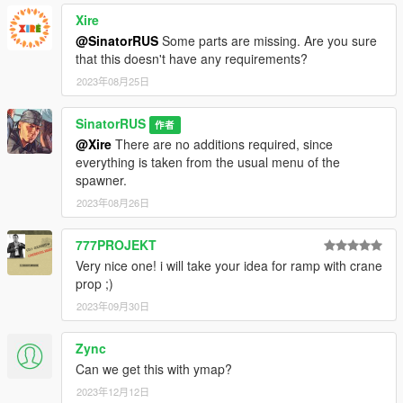
Xire
@SinatorRUS
Some parts are missing. Are you sure
that this doesn't have any requirements?
2023年08月25日
SinatorRUS
作者
@Xire
There are no additions required, since
everything is taken from the usual menu of the
spawner.
2023年08月26日
777PROJEKT
Very nice one! i will take your idea for ramp with crane
prop ;)
2023年09月30日
Zync
Can we get this with ymap?
2023年12月12日