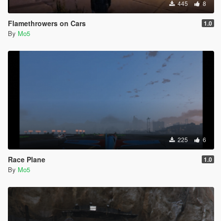
445
8
Flamethrowers on Cars
1.0
By
Mo5
225
6
Race Plane
1.0
By
Mo5