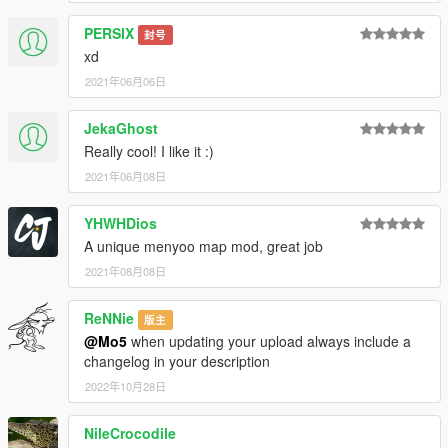
PERSIX
封号
xd
2021年06月06日
JekaGhost
Really cool! I like it :)
2021年06月08日
YHWHDios
A unique menyoo map mod, great job
2021年08月08日
ReNNie
版主
@Mo5
when updating your upload always include a
changelog in your description
2022年10月28日
NileCrocodile