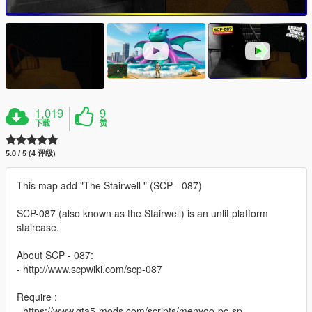
1,019
9
下载
赞
5.0 / 5 (4 评级)
This map add "The Stairwell " (SCP - 087)
SCP-087 (also known as the Stairwell) is an unlit platform
staircase.
About SCP - 087:
- http://www.scpwiki.com/scp-087
Require :
- https://www.gta5-mods.com/scripts/menyoo-pc-sp