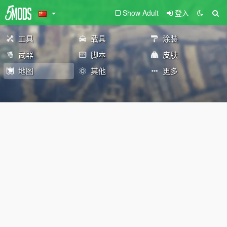
Show Adult
登入
工具
载具
涂装
武器
脚本
皮肤
地图
其他
更多