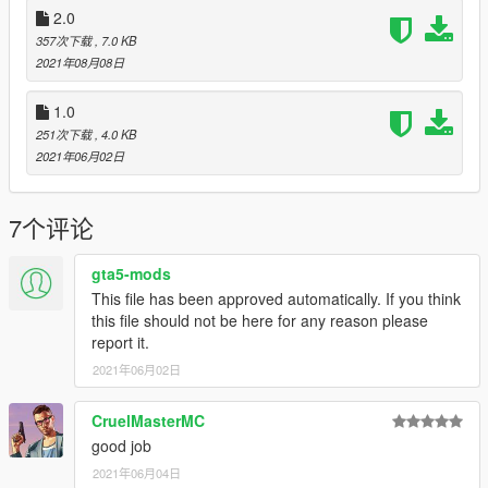
2.0
357次下载
, 7.0 KB
2021年08月08日
1.0
251次下载
, 4.0 KB
2021年06月02日
7个评论
gta5-mods
This file has been approved automatically. If you think
this file should not be here for any reason please
report it.
2021年06月02日
CruelMasterMC
good job
2021年06月04日