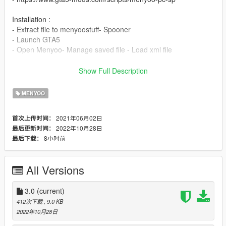
Installation :
- Extract file to menyoostuff- Spooner
- Launch GTA5
- Open Menyoo- Manage saved file - Load xml file
3.0
Show Full Description
- Fixs Bugs
- additional features
MENYOO
2.0
2021年06月02日
首次上传时间：
- More deeper stairs
2022年10月28日
最后更新时间：
8小时前
最后下载：
1.0
- Initial Released
All Versions
3.0
(current)
412次下载
, 9.0 KB
2022年10月28日