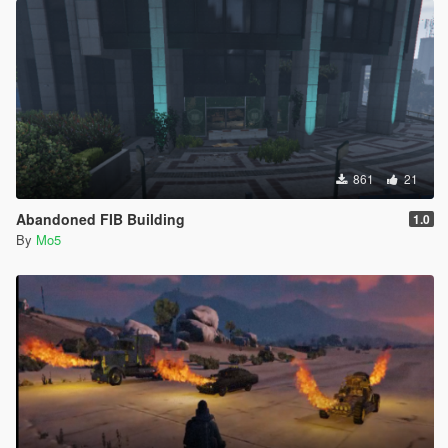
861
21
Abandoned FIB Building
1.0
By
Mo5