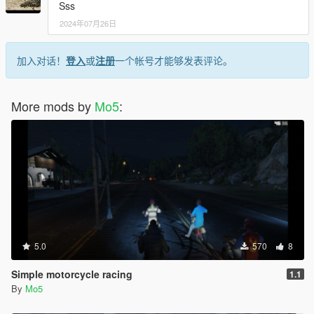
Sss
2024年07月26日
加入对话！
登入
或
注册
一个帐号才能够发表评论。
More mods by
Mo5
:
5.0
570
8
Simple motorcycle racing
1.1
By
Mo5