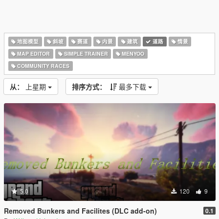
地图模型
斜坡
赛道
内景
建筑
道路
情景
MAP EDITOR
SIMPLE TRAINER
MENYOO
COMMUNITY RACES
从：
上星期
排序方式：
最多下载
5.0
120
9
Removed Bunkers and Facilites (DLC add-on)
0.1