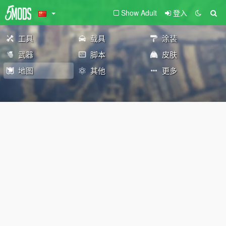
Show Adult
登入
工具
载具
涂装
武器
脚本
皮肤
地图
其他
更多