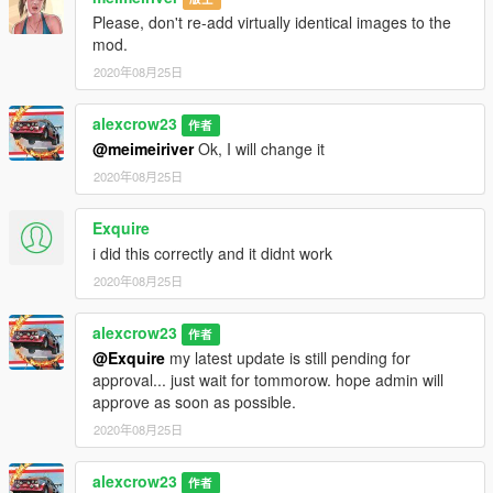
Please, don't re-add virtually identical images to the
mod.
2020年08月25日
alexcrow23
作者
@meimeiriver
Ok, I will change it
2020年08月25日
Exquire
i did this correctly and it didnt work
2020年08月25日
alexcrow23
作者
@Exquire
my latest update is still pending for
approval... just wait for tommorow. hope admin will
approve as soon as possible.
2020年08月25日
alexcrow23
作者