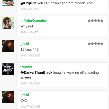
@Exquire
you can download from moddb, com
2020年08月25日
InfiniteQuestion
Why not
2020年08月27日
_tobi
10 faps / 10
2020年08月28日
tramter
@DarkerThanBlack
imagine wanking off a loading
screen
2020年08月29日
_tobi
OvO
2020年08月30日