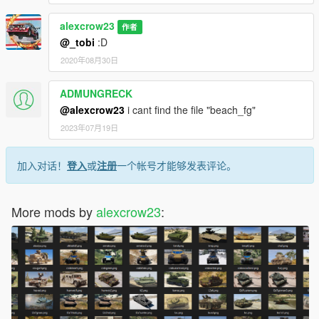
alexcrow23
作者
@_tobi
:D
2020年08月30日
ADMUNGRECK
@alexcrow23
i cant find the file "beach_fg"
2023年07月19日
加入对话！
登入
或
注册
一个帐号才能够发表评论。
More mods by
alexcrow23
: