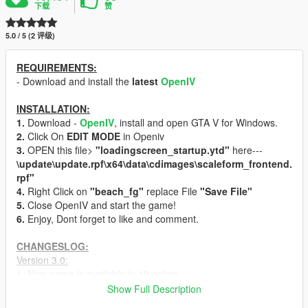
下载
赞
5.0 / 5 (2 评级)
REQUIREMENTS:
- Download and install the
latest
OpenIV
INSTALLATION:
1.
Download -
OpenIV
, install and open GTA V for Windows.
2.
Click On
EDIT MODE
in Openiv
3.
OPEN this file>
"loadingscreen_startup.ytd"
here---
\update\update.rpf\x64\data\cdimages\scaleform_frontend.
rpf"
4.
Right Click on
"beach_fg"
replace File
"Save File"
5.
Close OpenIV and start the game!
6.
Enjoy, Dont forget to like and comment.
CHANGESLOG:
Version 3.0:
1. Now saree is available in 19 colors
2. Normal [Hot] Version and 18+ both are in this mod.
Show Full Description
3. Belly and S-curved changed.