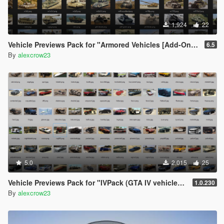
1,924
22
Vehicle Previews Pack for "Armored Vehicles [Add-On] Pack"
6.5
By
alexcrow23
5.0
2,015
25
Vehicle Previews Pack for "IVPack (GTA IV vehicles) for GTA 5 "
1.0.230
By
alexcrow23