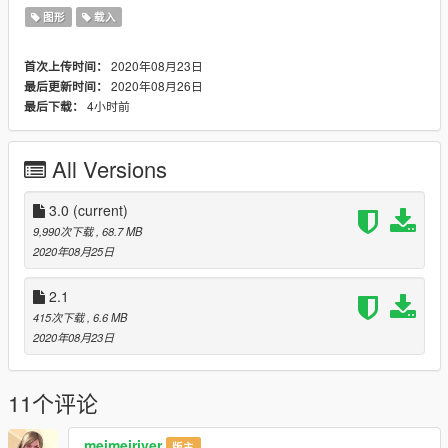
4. Add tiny tutorial video which guides you to edit "ytd" file
图形
载入
You can edit and upload anywhere you want.
2020年08月23日
首次上传时间：
2020年08月26日
最后更新时间：
4小时前
最后下载：
All Versions
3.0
(current)
9,990次下载
, 68.7 MB
2020年08月25日
2.1
415次下载
, 6.6 MB
2020年08月23日
11个评论
meimeiriver
版主