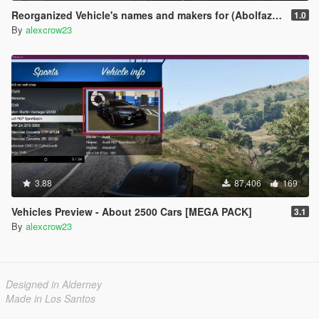
Reorganized Vehicle's names and makers for (Abolfazldanaee Cars Pack v1.2) [Add-On]
1.0
By
alexcrow23
3.88
87,406
169
Vehicles Preview - About 2500 Cars [MEGA PACK]
3.1
By
alexcrow23
Designed in Alderney
Made in Los Santos