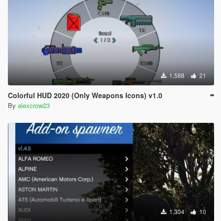
1,588
21
Colorful HUD 2020 (Only Weapons Icons) v1.0
By
alexcrow23
1,304
10