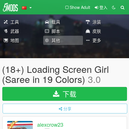
Show Adult
登入
工具
载具
涂装
武器
脚本
皮肤
地图
其他
更多
(18+) Loading Screen Girl
(Saree in 19 Colors)
3.0
下载
分享
alexcrow23