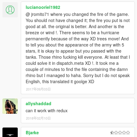
lucianooriel1982
@ jromito71 where you changed the fire of the game.
You should not have changed it; the fire you put is not
good at all. the original is better. And another is the
breeze or wind !. There seems to be a hurricane
permanently because of the way XD trees move! And
to tell you about the appearance of the army with 5
stars, it is okay to appear but you passed with the
tanks. Those rhino fucking kill everyone. At least that I
could solve it in dispatch.meta XD !. It took me a
couple of minutes to find the file containing the damn
rhino but I managed to haha. Sorry but I do not speak
English, this translated it goolge XD
2017年09月03日
allyshaddad
can it work with redux
2018年02月10日
Bjarke