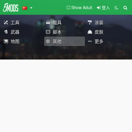
Show Adult
登入
工具
载具
涂装
武器
脚本
皮肤
地图
其他
更多