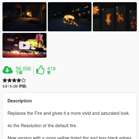
56,006
419
下载
赞
3.9 / 5 (20 评级)
Description
Replaces the Fire and gives it a more vivid and saturated look.
4x the Resolution of the default fire.
New version with a more yellow tinted fire and less black edges