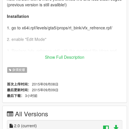
(previous version is still avalible!)
Installation
1. go to x64i.rpf/levels/gta5/props/rt_bink/vfx_refrence.rpf/
2. enable "Edit Mode"
3. Replace "vfx_refrence.ytd" with the modded file (drag and
drop)
Show Full Description
Copyright
杂项纹理
Do with it whatever you want. No credit necessary!
2015年09月08日
首次上传时间：
2015年09月09日
最后更新时间：
3小时前
最后下载：
All Versions
2.0
(current)