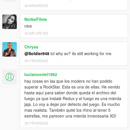
2016年09月25日
NorbeFilms
nice
2016年12月19日
Chryss
@Soldier948
lol why so? its still working for me
2017年05月04日
lucianooriel1982
hay cosas en las que los moders no han podido
superar a RockStar. Esta es una de ellas. He venido
hasta aquí para saber donde queda el archivo del
fuego ya que instalé Redux y el fuego es una mierda
jaja. Lo voy a dejar por defecto del juego. Es mucho
mas realista. También quité los rhino al tener 5
estrellas, me parecen una mierda innecesaria XD!
2017年09月03日