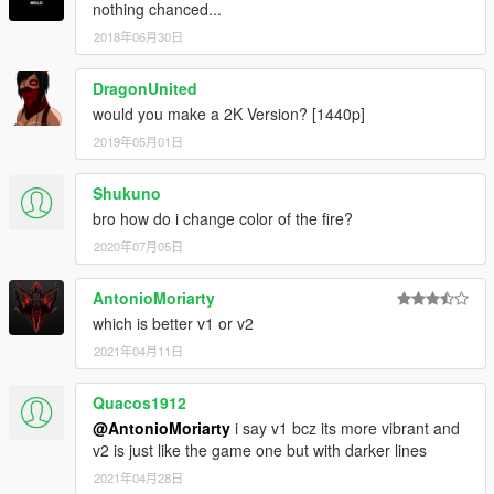
nothing chanced...
2018年06月30日
DragonUnited
would you make a 2K Version? [1440p]
2019年05月01日
Shukuno
bro how do i change color of the fire?
2020年07月05日
AntonioMoriarty
which is better v1 or v2
2021年04月11日
Quacos1912
@AntonioMoriarty
i say v1 bcz its more vibrant and
v2 is just like the game one but with darker lines
2021年04月28日