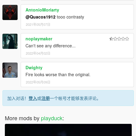
AntonioMoriarty
@Quacos1912
tooo contrasty
2021年05月07日
noplaymaker
Can't see any difference...
2022年04月02日
Dwighty
Fire looks worse than the original.
2022年05月09日
加入对话！
登入
或
注册
一个帐号才能够发表评论。
More mods by
playduck
: