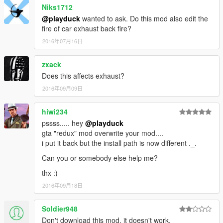
Niks1712
@playduck
wanted to ask. Do this mod also edit the
fire of car exhaust back fire?
2016年07月16日
zxack
Does this affects exhaust?
2016年09月09日
hiwi234
pssss..... hey
@playduck
gta "redux" mod overwrite your mod....
i put it back but the install path is now different ._.
Can you or somebody else help me?
thx :)
2016年09月18日
Soldier948
Don't download this mod, it doesn't work.