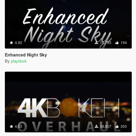
4.92
18,785
194
Enhanced Night Sky
By
playduck
4.53
38,807
350