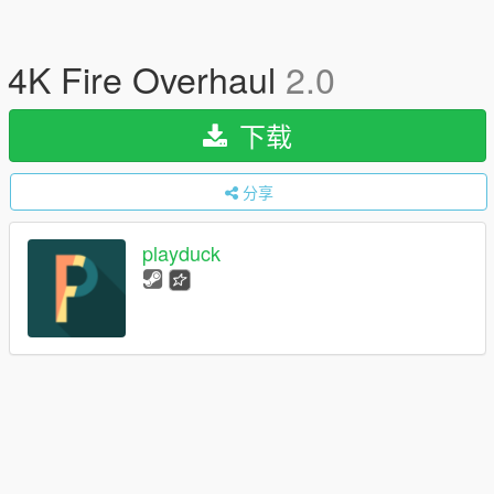
4K Fire Overhaul
2.0
下载
分享
playduck