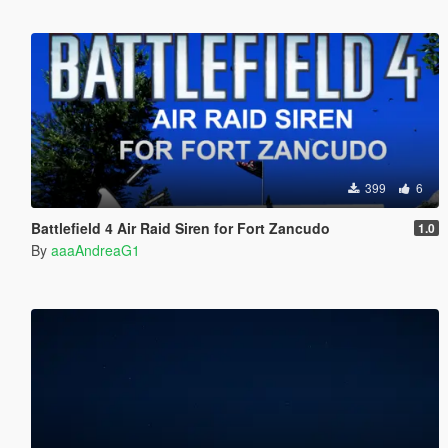
399
6
Battlefield 4 Air Raid Siren for Fort Zancudo
1.0
By
aaaAndreaG1