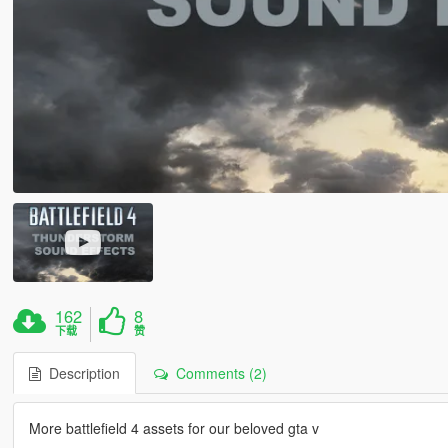
162
8
下载
赞
Description
Comments (2)
More battlefield 4 assets for our beloved gta v