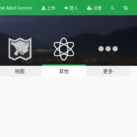
ow Adult
Content
上传
登入
注册
地图
其他
更多