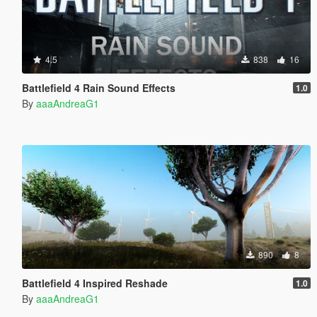
4.5
838
16
Battlefield 4 Rain Sound Effects
1.0
By
aaaAndreaG1
890
8
Battlefield 4 Inspired Reshade
1.0
By
aaaAndreaG1