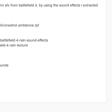
 sfx from battlefield 4, by using the sound effects i extracted
sfx/oneshot-ambience.rpf
attlefield-4-rain-sound-effects
eld-4-rain-texture
sounds