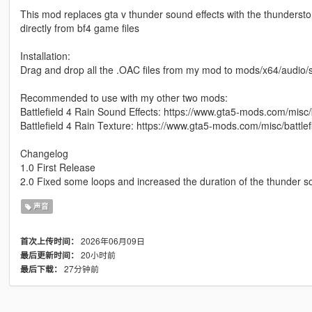
This mod replaces gta v thunder sound effects with the thunderstorm
directly from bf4 game files
Installation:
Drag and drop all the .OAC files from my mod to mods/x64/audio/
Recommended to use with my other two mods:
Battlefield 4 Rain Sound Effects: https://www.gta5-mods.com/misc/b
Battlefield 4 Rain Texture: https://www.gta5-mods.com/misc/battlefi
Changelog
1.0 First Release
2.0 Fixed some loops and increased the duration of the thunder 
声音
2026年06月09日
首次上传时间：
20小时前
最后更新时间：
27分钟前
最后下载：