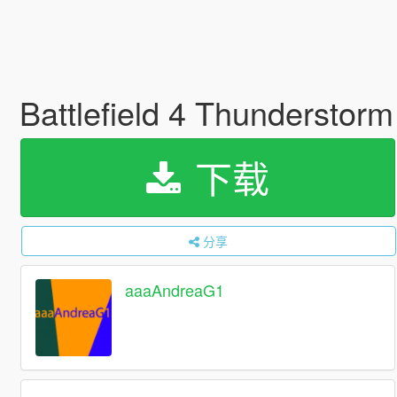
Battlefield 4 Thunderstor
下载
分享
aaaAndreaG1