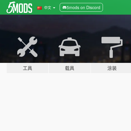
5mods on Discord
中文
工具
载具
涂装