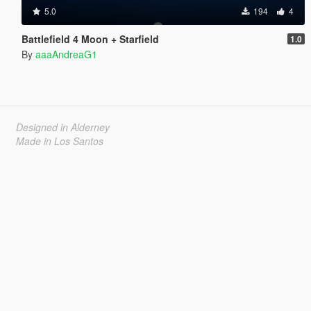
5.0
194
4
Battlefield 4 Moon + Starfield
1.0
By
aaaAndreaG1
Designed in Alderney
Made in Los Santos