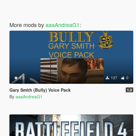
More mods by
aaaAndreaG1
:
5.0
137
0
Gary Smith (Bully) Voice Pack
1.0
By
aaaAndreaG1