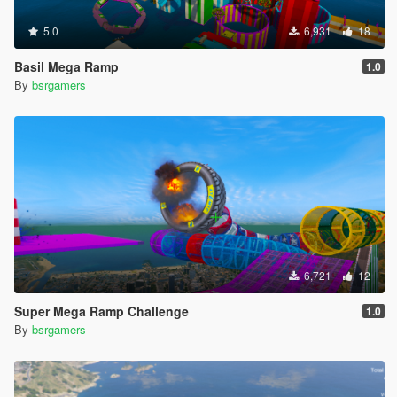
5.0
6,931
18
Basil Mega Ramp
1.0
By
bsrgamers
6,721
12
Super Mega Ramp Challenge
1.0
By
bsrgamers