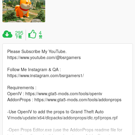
295
4
下载
赞
Please Subscribe My YouTube.
https://www.youtube.com/@bsrgamers
Follow Me Instagram & QA :
https://www.instagram.com/bsrgamers1/
Requirements :
OpenIV : https://www.gta5-mods.com/tools/openiv
AddonProps : https://www.gta5-mods.com/tools/addonprops
-Use OpenIV to add the props to Grand Theft Auto
V/mods/update/x64/dlcpacks/addonprops/dlc.rpf/props.rpf
-Open Props Editor.exe (use the AddonProps readme file for