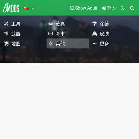
Show Adult
登入
工具
载具
涂装
武器
脚本
皮肤
地图
其他
更多