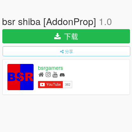
bsr shiba [AddonProp]
1.0
下载
分享
bsrgamers