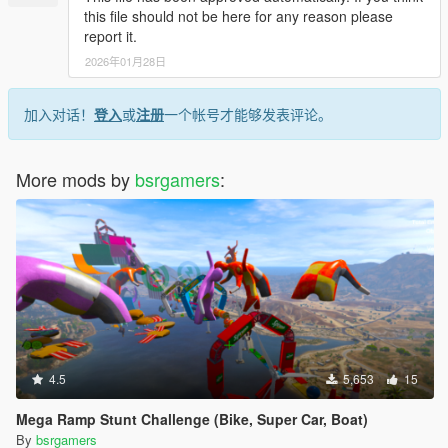
this file should not be here for any reason please
report it.
2026年01月28日
加入对话！
登入
或
注册
一个帐号才能够发表评论。
More mods by
bsrgamers
:
4.5
5,653
15
Mega Ramp Stunt Challenge (Bike, Super Car, Boat)
By
bsrgamers