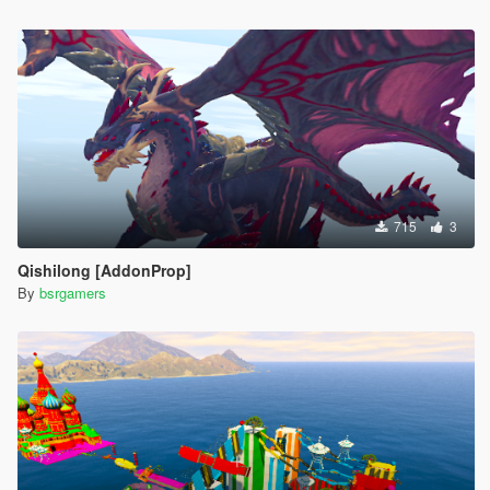
715
3
Qishilong [AddonProp]
By
bsrgamers