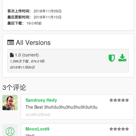
Installation:
2018年11月09日
首次上传时间：
- use OpenIV: https://pt.gta5-mods.com/tools/openiv
2018年11月10日
最后更新时间：
16小时前
最后下载：
- replace '' prop_v_cash_pickup.ytd '' and ''
prop_v_cash_pickupa.ytd ''.
All Versions
Location: Grand Theft Auto
V\x64c.rpf\levels\gta5\props\lev_des\v_minigame.rpf\
1.0
(current)
1,599次下载
, 874.0 KB
2018年11月09日
3个评论
Sandruey Hedy
The Best 3huh3u3hu3hu3hu3h3uh3u
2018年12月04日
MoonLord9
Vlw!!