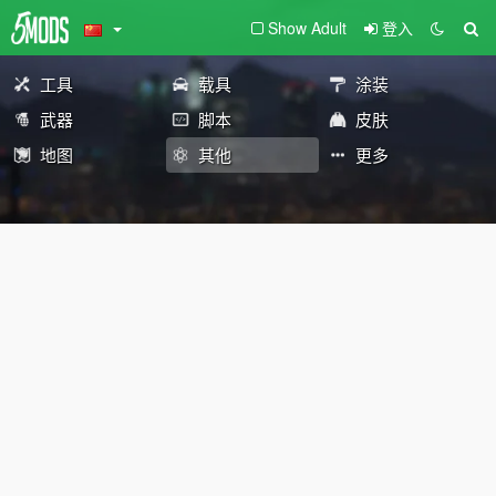
Show Adult
登入
工具
载具
涂装
武器
脚本
皮肤
地图
其他
更多