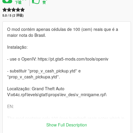
下载
赞
5.0 / 5 (2 评级)
O mod contém apenas cédulas de 100 (cem) reais que é a
maior nota do Brasil.
Instalação:
- use o OpenIV: https://pt.gta5-mods.com/tools/openiv
- substituir ''prop_v_cash_pickup.ytd'' e
''prop_v_cash_pickupa.ytd''.
Localização: Grand Theft Auto
V\x64c.rpf\levels\gta5\props\lev_des\v_minigame.rpf\
EN:
The mod contains only 100 (one hundred) reais notes which is
the highest note in Brazil.
Show Full Description