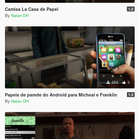
Camisa La Casa de Papel
1.0
By
Natan DH
263
3
Papeis de parede do Android para Micheal e Franklin
1.0
By
Natan DH