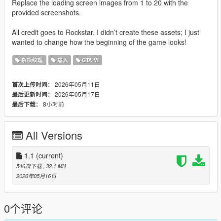
Replace the loading screen images from 1 to 20 with the
provided screenshots.
All credit goes to Rockstar. I didn’t create these assets; I just
wanted to change how the beginning of the game looks!
杂项纹理
载入
GTA VI
2026年05月11日
首次上传时间：
2026年05月17日
最后更新时间：
8小时前
最后下载：
All Versions
1.1
(current)
546次下载
, 32.1 MB
2026年05月16日
0个评论