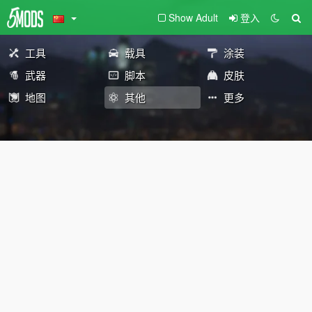
Show Adult
登入
工具
载具
涂装
武器
脚本
皮肤
地图
其他
更多