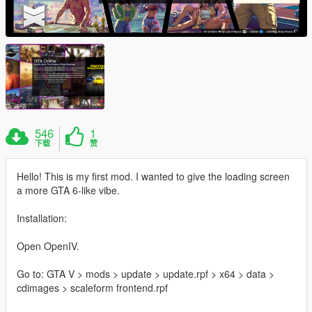
546
1
下载
赞
Hello! This is my first mod. I wanted to give the loading screen
a more GTA 6-like vibe.
Installation:
Open OpenIV.
Go to: GTA V > mods > update > update.rpf > x64 > data >
cdimages > scaleform frontend.rpf