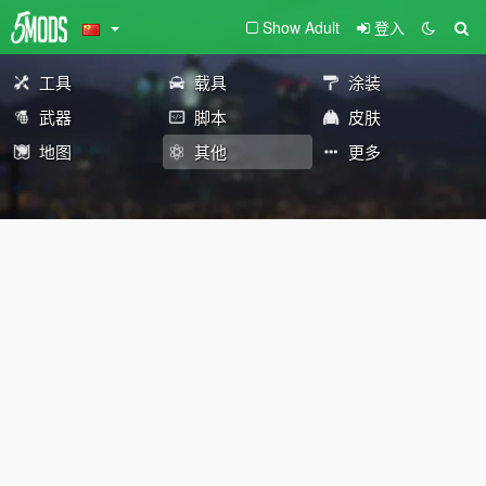
Show Adult
登入
工具
载具
涂装
武器
脚本
皮肤
地图
其他
更多