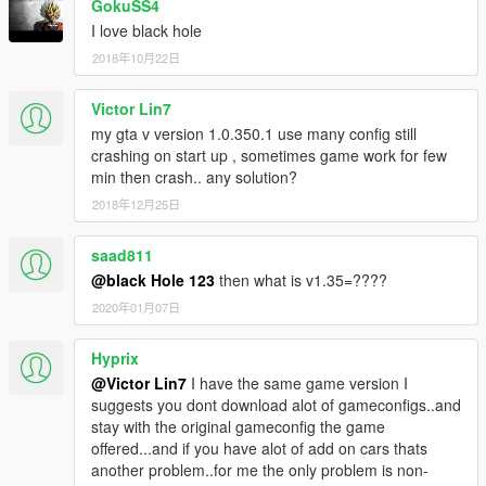
GokuSS4
I love black hole
2018年10月22日
Victor Lin7
my gta v version 1.0.350.1 use many config still
crashing on start up , sometimes game work for few
min then crash.. any solution?
2018年12月25日
saad811
@black Hole 123
then what is v1.35=????
2020年01月07日
Hyprix
@Victor Lin7
I have the same game version I
suggests you dont download alot of gameconfigs..and
stay with the original gameconfig the game
offered...and if you have alot of add on cars thats
another problem..for me the only problem is non-