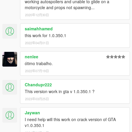
working autospoilers and unable to glide on a
motorcycle and props not spawning...
2020年12月30日
saimahhamed
this work for 1.0.350.1
2022年04月01日
nenlee
ótimo trabalho.
2022年07月19日
Chandupr222
This version work in gta v 1.0.350.1 ?
2023年03月25日
Jaywan
I need help will this work on crack version of GTA
v1.0.350.1