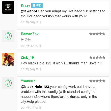
Krazy
翻译者
@Kwebbl
Can you adapt my ReShade 2.0 settings to
the ReShade version that works with you?
2017年06月12日
RamanZ52
🤘👌🤘
2017年06月23日
Zick_19
Hey black Hole 123, it works .. thanks man i love it !!
2017年06月26日
Ysan007
@black Hole 123
,your config work but I have a
problem with this config (with standart config not
happen ).Nowhere there are textures, only in the
city.Help please!
2017年07月05日