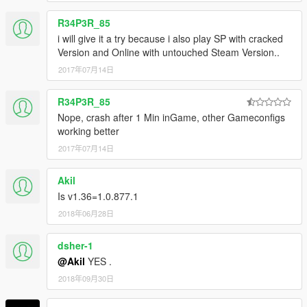
R34P3R_85
i will give it a try because i also play SP with cracked
Version and Online with untouched Steam Version..
2017年07月14日
R34P3R_85
Nope, crash after 1 Min inGame, other Gameconfigs
working better
2017年07月14日
Akil
Is v1.36=1.0.877.1
2018年06月28日
dsher-1
@Akil
YES .
2018年09月30日