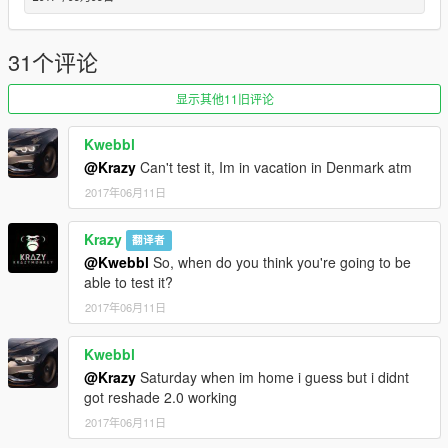
31个评论
显示其他11旧评论
Kwebbl
@Krazy
Can't test it, Im in vacation in Denmark atm
2017年06月11日
Krazy
翻译者
@Kwebbl
So, when do you think you're going to be
able to test it?
2017年06月11日
Kwebbl
@Krazy
Saturday when im home i guess but i didnt
got reshade 2.0 working
2017年06月11日