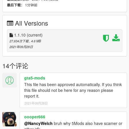
1分钟前
最后下载：
All Versions
1.1.10
(current)
27,634次下载
, 4.6 MB
2021年09月28日
14个评论
gta5-mods
This file has been approved automatically. If you think
this file should not be here for any reason please
report it.
2021年09月28日
oooper666
@NancyWelch
bruh why 5Mods also have scamer or
other idk