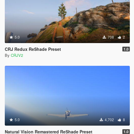
5.0
708
2
CRJ Redux ReShade Preset
1.0
By
CRJV2
5.0
4,702
8
Natural Vision Remastered ReShade Preset
1.0