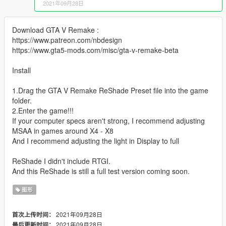
2021年09月28日
Download GTA V Remake :
https://www.patreon.com/nbdesign
https://www.gta5-mods.com/misc/gta-v-remake-beta
Install
1.Drag the GTA V Remake ReShade Preset file into the game
folder.
2.Enter the game!!!
If your computer specs aren't strong, I recommend adjusting
MSAA in games around X4 - X8
And I recommend adjusting the light in Display to full
ReShade I didn't include RTGI.
And this ReShade is still a full test version coming soon.
图形
2021年09月28日
首次上传时间：
2021年09月28日
最后更新时间：