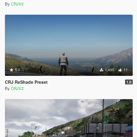
By
CRJV2
5.0
1,495
11
CRJ ReShade Preset
1.0
By
CRJV2