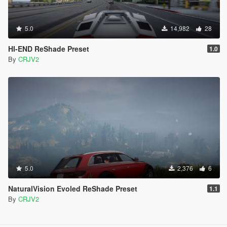
5.0
14,982
28
HI-END ReShade Preset
1.0
By
CRJV2
5.0
2,376
6
NaturalVision Evoled ReShade Preset
1.1
By
CRJV2