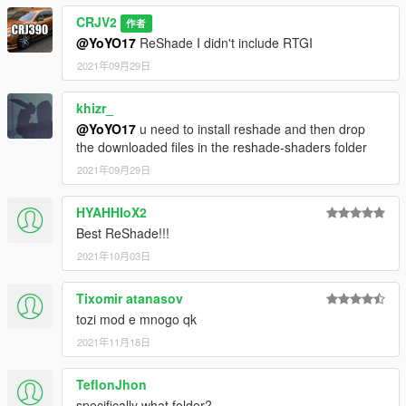
CRJV2
作者
@YoYO17
ReShade I didn't include RTGI
2021年09月29日
khizr_
@YoYO17
u need to install reshade and then drop
the downloaded files in the reshade-shaders folder
2021年09月29日
HYAHHIoX2
Best ReShade!!!
2021年10月03日
Tixomir atanasov
tozi mod e mnogo qk
2021年11月18日
TeflonJhon
specifically what folder?