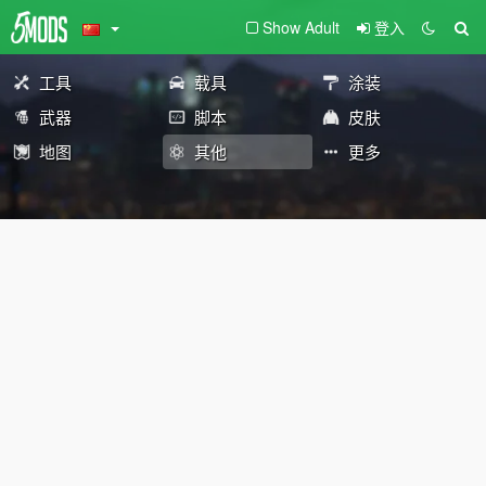
Show Adult
登入
工具
载具
涂装
武器
脚本
皮肤
地图
其他
更多