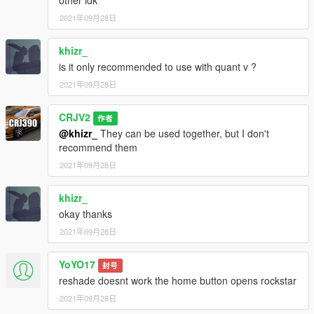
2021年09月28日
khizr_
is it only recommended to use with quant v ?
2021年09月28日
CRJV2
作者
@khizr_
They can be used together, but I don't
recommend them
2021年09月28日
khizr_
okay thanks
2021年09月28日
YoYO17
封号
reshade doesnt work the home button opens rockstar
2021年09月28日