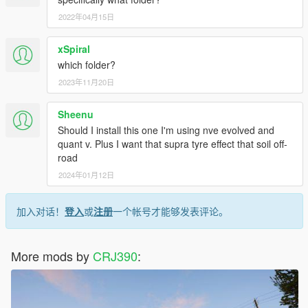
2022年04月15日
xSpiral
which folder?
2023年11月20日
Sheenu
Should I install this one I'm using nve evolved and
quant v. Plus I want that supra tyre effect that soil off-
road
2024年01月12日
加入对话！
登入
或
注册
一个帐号才能够发表评论。
More mods by
CRJ390
: