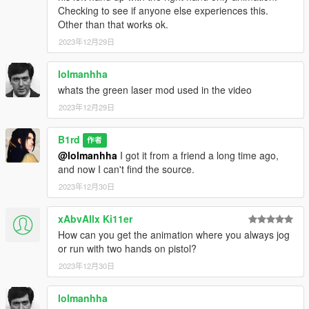
Checking to see if anyone else experiences this.
Other than that works ok.
2023年12月29日
lolmanhha
whats the green laser mod used in the video
2023年12月29日
B1rd
作者
@lolmanhha
I got it from a friend a long time ago,
and now I can't find the source.
2023年12月30日
xAbvAllx Ki11er
How can you get the animation where you always jog
or run with two hands on pistol?
2023年12月30日
lolmanhha