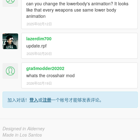
can you change the lowerbody's animation? It looks
like that every weapons use same lower body
animation
2025年02月12日
lazerdim700
update.rpf
2025年02月20日
gta5modder20202
whats the crosshair mod
2026年02月19日
加入对话！
登入
或
注册
一个帐号才能够发表评论。
Designed in Alderney
Made in Los Santos