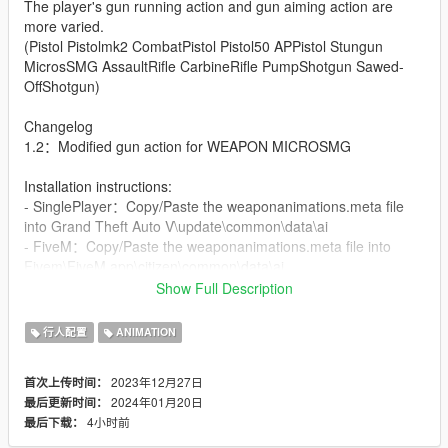
The player's gun running action and gun aiming action are
more varied.
(Pistol Pistolmk2 CombatPistol Pistol50 APPistol Stungun
MicrosSMG AssaultRifle CarbineRifle PumpShotgun Sawed-
OffShotgun)
Changelog
1.2：Modified gun action for WEAPON MICROSMG
Installation instructions:
- SinglePlayer：Copy/Paste the weaponanimations.meta file
into Grand Theft Auto V\update\common\data\ai
- FiveM：Copy/Paste the weaponanimations.meta file into
Fivem\FiveM.app\citizen\common\data\ai
Show Full Description
No reproduction without permission.
行人配置
ANIMATION
2023年12月27日
首次上传时间：
2024年01月20日
最后更新时间：
4小时前
最后下载：