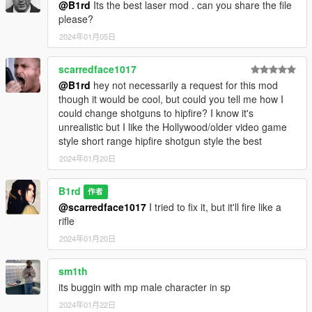
@B1rd
Its the best laser mod . can you share the file
please?
2024年01月05日
scarredface1017
@B1rd
hey not necessarily a request for this mod
though it would be cool, but could you tell me how I
could change shotguns to hipfire? I know it's
unrealistic but I like the Hollywood/older video game
style short range hipfire shotgun style the best
2024年01月20日
B1rd
作者
@scarredface1017
I tried to fix it, but it'll fire like a
rifle
2024年01月20日
sm1th
its buggin with mp male character in sp
2024年01月22日