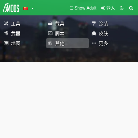
Show Adult
登入
工具
载具
涂装
武器
脚本
皮肤
地图
其他
更多