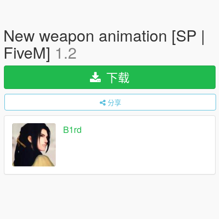
New weapon animation [SP |
FiveM]
1.2
下载
分享
B1rd