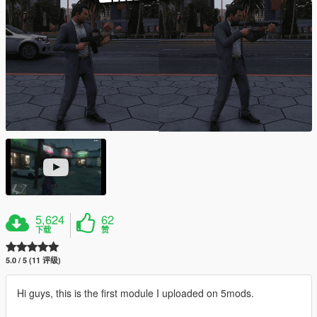
5,624
62
下载
赞
5.0 / 5 (11 评级)
Hi guys, this is the first module I uploaded on 5mods.