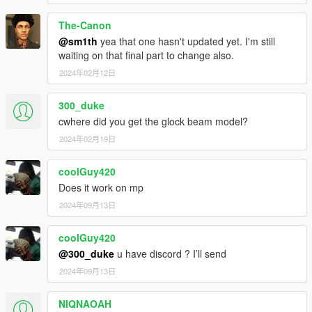
The-Canon
@sm1th
yea that one hasn't updated yet. I'm still
waiting on that final part to change also.
2024年02月12日
300_duke
cwhere did you get the glock beam model?
2024年02月19日
coolGuy420
Does it work on mp
2024年09月13日
coolGuy420
@300_duke
u have discord ? I’ll send
2024年09月13日
NIQNAOAH