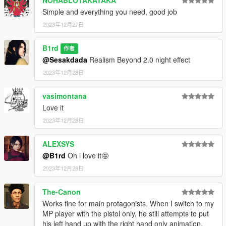
Simple and everything you need, good job
2023年12月27日
B1rd
作者
@Sesakdada
Realism Beyond 2.0 night effect
2023年12月28日
vasimontana
Love it
2023年12月28日
ALEXSYS
@B1rd
Oh i love it🤩
2023年12月28日
The-Canon
Works fine for main protagonists. When I switch to my
MP player with the pistol only, he still attempts to put
his left hand up with the right hand only animation.