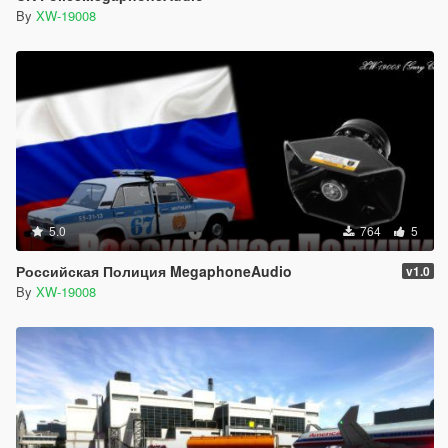
By
XW-19008
5.0
764
5
Российская Полиция MegaphoneAudio
v1.0
By
XW-19008