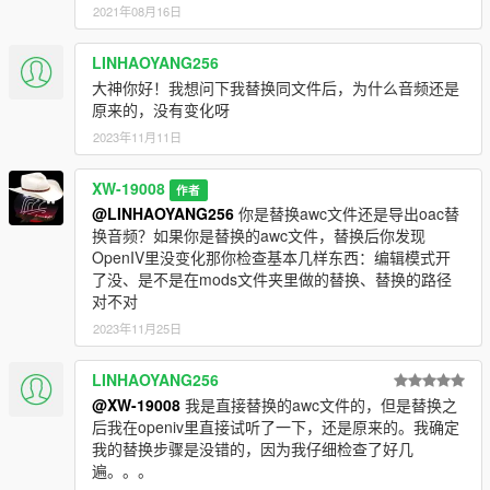
https://www.lcpdfr.com/downloads/gta5mods/audio/35786-
2021年08月16日
%E4%B8%AD%E5%9B%BD%E5%A4%A7%E9%99%86-police-
megaphone-audio/▲
LINHAOYANG256
大神你好！我想问下我替换同文件后，为什么音频还是
==================================================
原来的，没有变化呀
=========
2023年11月11日
v1.1 - Fixed wrong words of txt file.
XW-19008
作者
v1.0 - First upload.
@LINHAOYANG256
你是替换awc文件还是导出oac替
换音频？如果你是替换的awc文件，替换后你发现
OpenIV里没变化那你检查基本几样东西：编辑模式开
了没、是不是在mods文件夹里做的替换、替换的路径
对不对
2023年11月25日
LINHAOYANG256
@XW-19008
我是直接替换的awc文件的，但是替换之
后我在openiv里直接试听了一下，还是原来的。我确定
我的替换步骤是没错的，因为我仔细检查了好几
遍。。。