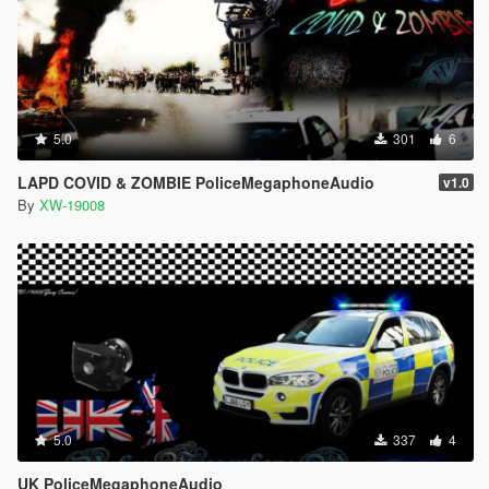
5.0
301
6
LAPD COVID & ZOMBIE PoliceMegaphoneAudio
v1.0
By
XW-19008
5.0
337
4
UK PoliceMegaphoneAudio