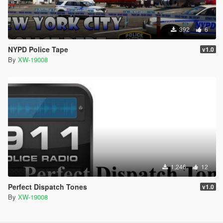
392
6
NYPD Police Tape
v1.0
By
XW-19008
1,246
12
Perfect Dispatch Tones
v1.0
By
XW-19008