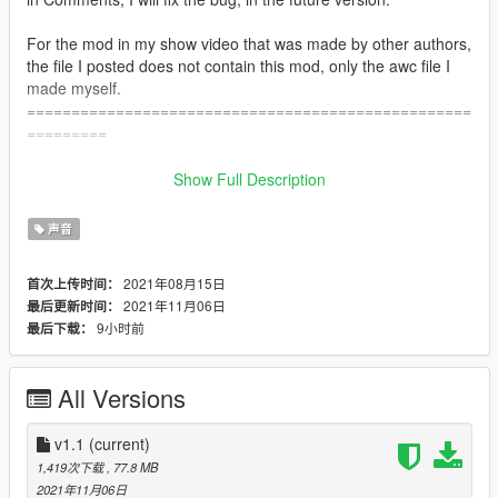
For the mod in my show video that was made by other authors,
the file I posted does not contain this mod, only the awc file I
made myself.
==================================================
=========
1.INTRODUCTION:
Show Full Description
I brought the 中国大陆 megaphone audio to everyone(-audio in
the car megaphone-)
声音
You can go here to download "Police Megaphone":
https://www.lcpdfr.com/files/file/20204-policemegaphonevariety-
2021年08月15日
首次上传时间：
additional-police-megaphone-yelp/
2021年11月06日
最后更新时间：
9小时前
最后下载：
https://www.lcpdfr.com/downloads/gta5mods/scripts/26576-
megaphone-ui-lspdfr-plugin-version-220/
All Versions
==================================================
=========
v1.1
(current)
2.INSTALLATION:
1,419次下载
, 77.8 MB
(Use OpenIV): x64 → audio → sfx → S_FULL_SER.rpf
2021年11月06日