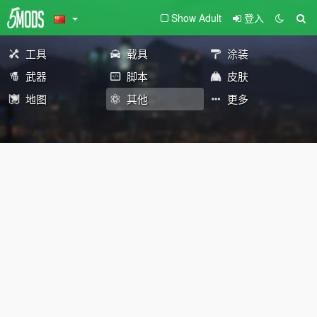
Show Adult
登入
工具
载具
涂装
武器
脚本
皮肤
地图
其他
更多