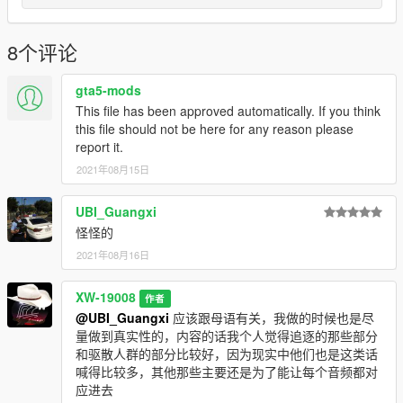
▲Replace：s_m_y_cop_01_white_full_01.awc▲
【Note: It is best not to change the name of my audio file and
8个评论
replace it with other audio files. In case you have done
something that can't be reversed, you can only delete the
gta5-mods
Mods folder, I can't help you.】
This file has been approved automatically. If you think
this file should not be here for any reason please
==================================================
report it.
=========
2021年08月15日
3.MORE:
If you want to watch my GTA5 LSPDFR game video, go in my
UBI_Guangxi
YouTube channel:
怪怪的
https://www.youtube.com/channel/UClU1Ylc1uVKzN1NjgRyKd
2021年08月16日
WA?view_as=subscriber
XW-19008
And this is my Twitter: https://twitter.com/GaryCon27811010
作者
@UBI_Guangxi
应该跟母语有关，我做的时候也是尽
I'm Gary Connor, a Chinese video game player.
量做到真实性的，内容的话我个人觉得追逐的那些部分
和驱散人群的部分比较好，因为现实中他们也是这类话
▲If you want to get the latest version of the file in time, please
喊得比较多，其他那些主要还是为了能让每个音频都对
go here:
应进去