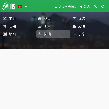
Show Adult
登入
工具
载具
涂装
武器
脚本
皮肤
地图
其他
更多