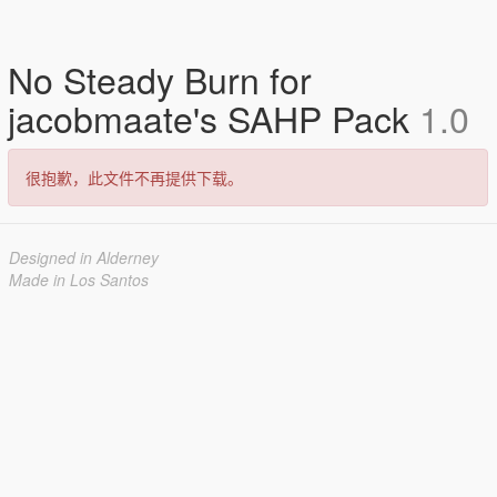
No Steady Burn for
jacobmaate's SAHP Pack
1.0
很抱歉，此文件不再提供下载。
Designed in Alderney
Made in Los Santos