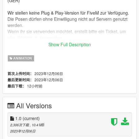
(GER)
Wir stellen keine Plug & Play-Version für FiveM zur Verfügung.
Die Posen dürfen ohne Einwilligung nicht auf Servern genutzt
werden.
Wenn ihr sie verwenden möchtet, erstellt bitte ein Ticket, um
alles Weitere zu besprechen.
Show Full Description
Installation:
1. Open OpenIV.
ANIMATION
2. Navigate to GTA V -> Mods folder -> update -> x64 ->
dlcpacks -> patchday4ng -> anim -> ingame -> clip-anim@.rpf.
2023年12月06日
首次上传时间：
3. Place the files into the folder.
2023年12月06日
最后更新时间：
4. Go to menyooStuff.
12小时前
最后下载：
5. Open FavoriteAnims.xml and copy & paste the animation
text from readme.txt
All Versions
Creator: MrWitt
my Discord link
1.0
(current)
https://discord.gg/Asegvy9Fcs
2,306次下载
, 10.4 MB
2023年12月06日