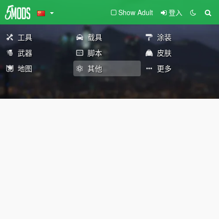
Show Adult
登入
工具
载具
涂装
武器
脚本
皮肤
地图
其他
更多