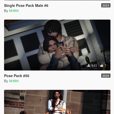
Single Pose Pack Male #6
2023
By
MrWitt
643
7
Pose Pack #50
2025
By
MrWitt