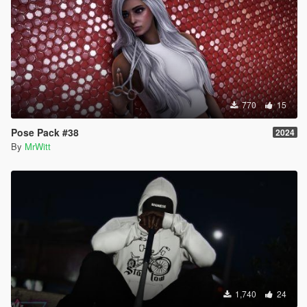
770
15
Pose Pack #38
2024
By
MrWitt
1,740
24