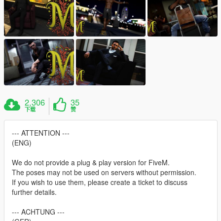
2,306
35
下载
赞
--- ATTENTION ---
(ENG)
We do not provide a plug & play version for FiveM.
The poses may not be used on servers without permission.
If you wish to use them, please create a ticket to discuss
further details.
--- ACHTUNG ---