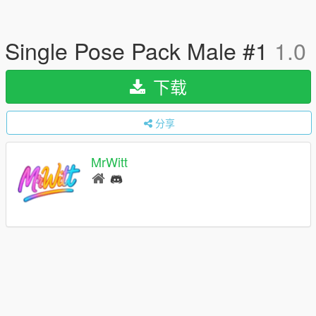
Single Pose Pack Male #1
1.0
下载
分享
MrWitt