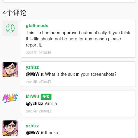
4个评论
gta5-mods
This file has been approved automatically. If you think
this file should not be here for any reason please
report it.
2023年12月06日
yzhlzz
@MrWitt
What is the suit in your screenshots？
2023年12月08日
MrWitt
作者
@yzhlzz
Vanilla
2023年12月08日
yzhlzz
@MrWitt
thanks！