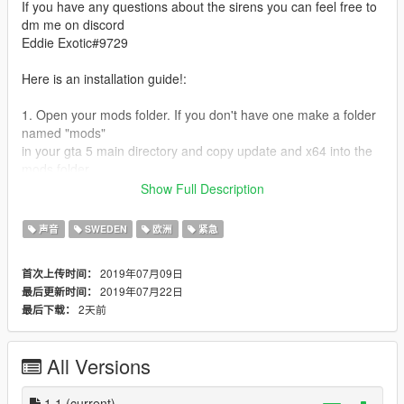
If you have any questions about the sirens you can feel free to
dm me on discord
Eddie Exotic#9729
Here is an installation guide!:
1. Open your mods folder. If you don't have one make a folder
named "mods"
in your gta 5 main directory and copy update and x64 into the
mods folder
2. Follow this path: mods/x65/audio/sfx/resident.rpf
Show Full Description
3. Make a new folder on your desktop named whatever.
4. Open up resident.rpf and left click on "vehicles.awc". Click on
声音
SWEDEN
欧洲
紧急
"Export open format" to your new created folder named
whatever.
2019年07月09日
首次上传时间：
5. Copy the sounds in "Sirens" folder that came with the sirens.
2019年07月22日
最后更新时间：
6. Paste the sounds in the folder named vehicles in the folder
2天前
最后下载：
you named whatever.
7. Take the vehicle.oac that was included when you exported
the vehicles.awc and drop it in open IV again
All Versions
mods/x65/audio/sfx/resident.rpf
8. Start GTA 5 and enjoy!
1.1
(current)