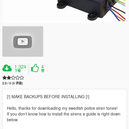
1,324
4
下载
赞
2.0 / 5 (5 评级)
[!] MAKE BACKUPS BEFORE INSTALLING [!]
Hello, thanks for downloading my swedish police siren tones!
If you don't know how to install the sirens a guide is right down
below.