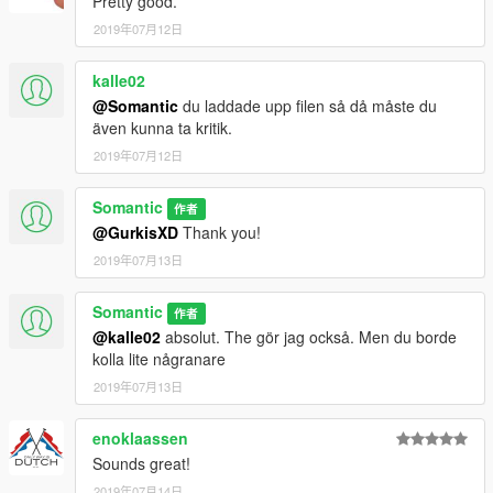
Pretty good.
2019年07月12日
kalle02
@Somantic
du laddade upp filen så då måste du
även kunna ta kritik.
2019年07月12日
Somantic
作者
@GurkisXD
Thank you!
2019年07月13日
Somantic
作者
@kalle02
absolut. The gör jag också. Men du borde
kolla lite någranare
2019年07月13日
enoklaassen
Sounds great!
2019年07月14日