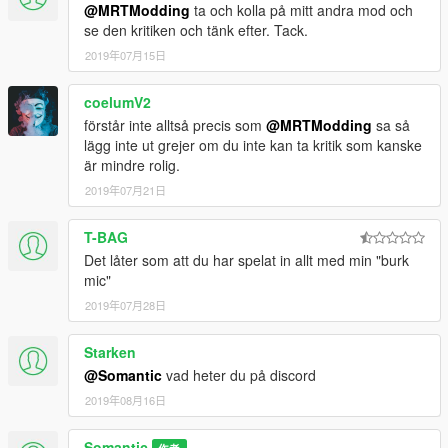
@MRTModding
ta och kolla på mitt andra mod och
se den kritiken och tänk efter. Tack.
2019年07月15日
coelumV2
förstår inte alltså precis som
@MRTModding
sa så
lägg inte ut grejer om du inte kan ta kritik som kanske
är mindre rolig.
2019年07月21日
T-BAG
Det låter som att du har spelat in allt med min "burk
mic"
2019年07月28日
Starken
@Somantic
vad heter du på discord
2019年08月16日
Somantic