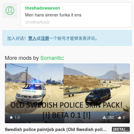
theshadowseven
Men hans sirener funka it ens
2019年09月05日
加入对话！
登入
或
注册
一个帐号才能够发表评论。
More mods by
Somantic
:
1.0
282
0
Swedish police paintjob pack (Old Swedish police skin + toll) [BETA] 0.1
[BETA] 0.1