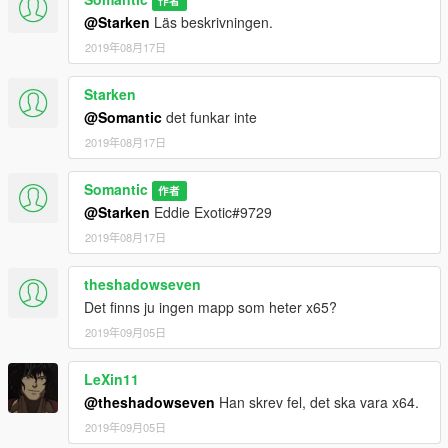
作者
@Starken
Läs beskrivningen.
2019年08月17日
Starken
@Somantic
det funkar inte
2019年08月17日
Somantic
作者
@Starken
Eddie Exotic#9729
2019年08月17日
theshadowseven
Det finns ju ingen mapp som heter x65?
2019年09月05日
LeXin11
@theshadowseven
Han skrev fel, det ska vara x64.
2019年09月05日