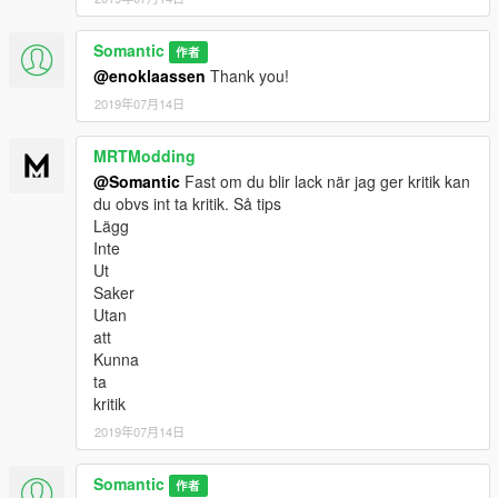
Somantic
作者
@enoklaassen
Thank you!
2019年07月14日
MRTModding
@Somantic
Fast om du blir lack när jag ger kritik kan
du obvs int ta kritik. Så tips
Lägg
Inte
Ut
Saker
Utan
att
Kunna
ta
kritik
2019年07月14日
Somantic
作者