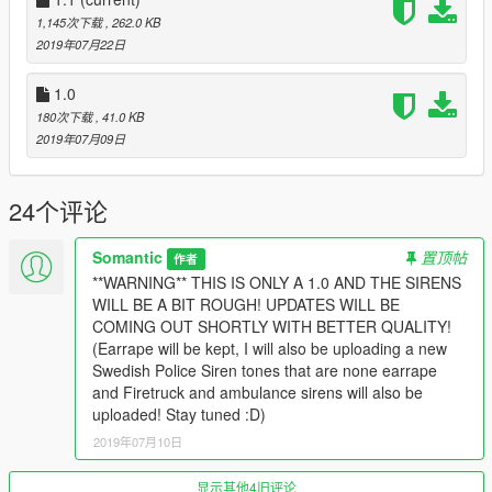
IF THERE IS ANY PROBLEM WITH THE SIRENS CONTACT
1,145次下载
, 262.0 KB
ME
2019年07月22日
[!] MAKE BACKUPS BEFORE INSTALLING [!]
1.0
180次下载
, 41.0 KB
*DO NOT REUPLOAD ANY OF THE SOUNDS, SIRENS, FILES,
2019年07月09日
ETC WITHOUT MY PERMISSION!*
24个评论
Somantic
置顶帖
作者
**WARNING** THIS IS ONLY A 1.0 AND THE SIRENS
WILL BE A BIT ROUGH! UPDATES WILL BE
COMING OUT SHORTLY WITH BETTER QUALITY!
(Earrape will be kept, I will also be uploading a new
Swedish Police Siren tones that are none earrape
and Firetruck and ambulance sirens will also be
uploaded! Stay tuned :D)
2019年07月10日
显示其他4旧评论