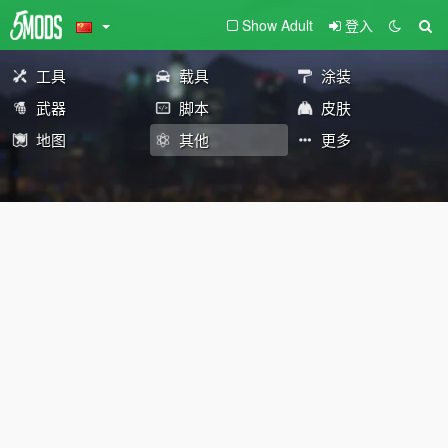
Show Adult
登入
工具
载具
涂装
武器
脚本
皮肤
地图
其他
更多