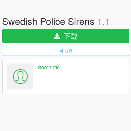
Swedish Police Sirens
1.1
下载
分享
Somantic