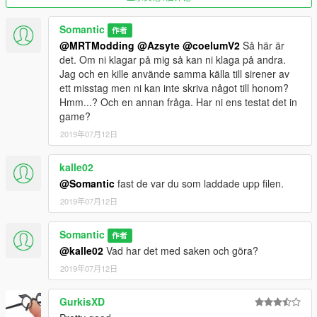
Somantic
作者
@MRTModding
@Azsyte
@coelumV2
Så här är
det. Om ni klagar på mig så kan ni klaga på andra.
Jag och en kille använde samma källa till sirener av
ett misstag men ni kan inte skriva något till honom?
Hmm...? Och en annan fråga. Har ni ens testat det in
game?
2019年07月12日
kalle02
@Somantic
fast de var du som laddade upp filen.
2019年07月12日
Somantic
作者
@kalle02
Vad har det med saken och göra?
2019年07月12日
GurkisXD