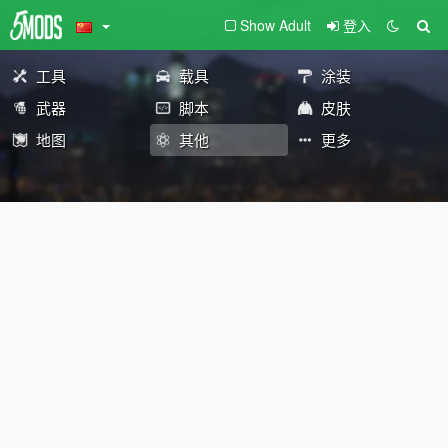
Show Adult
登入
工具
载具
涂装
武器
脚本
皮肤
地图
其他
更多