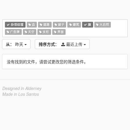
杂项纹理
血
道路
屋子
建筑
旗
大自然
广告牌
天空
支柱
界面
从：
昨天
排序方式：
最近上传
没有找到的文件，请尝试更改您的筛选条件。
Designed in Alderney
Made in Los Santos