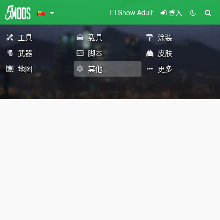
Show Adult
登入
工具
载具
涂装
武器
脚本
皮肤
地图
其他
更多