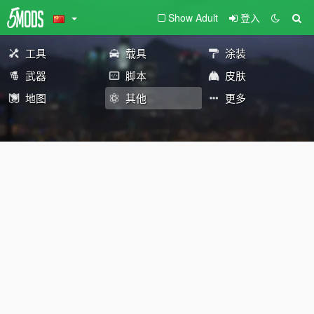
Show Adult
登入
工具
载具
涂装
武器
脚本
皮肤
地图
其他
更多