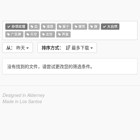
杂项纹理
血
道路
屋子
建筑
旗
大自然
广告牌
天空
支柱
界面
从：
昨天
排序方式：
最多下载
没有找到的文件，请尝试更改您的筛选条件。
Designed in Alderney
Made in Los Santos