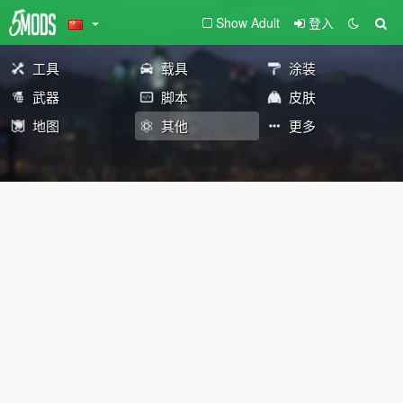
Show Adult
登入
工具
载具
涂装
武器
脚本
皮肤
地图
其他
更多