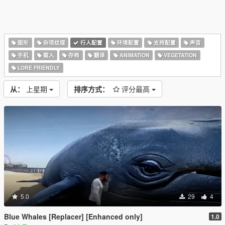
图形
杂项纹理
行人配置
环境配置
支持配置
声音
手机
载入
存档
翻译
ANIMATION
VEGETATION
LORE FRIENDLY
从：
上星期
排序方式：
评分最高
5.0
29
4
Blue Whales [Replacer] [Enhanced only]
1.0