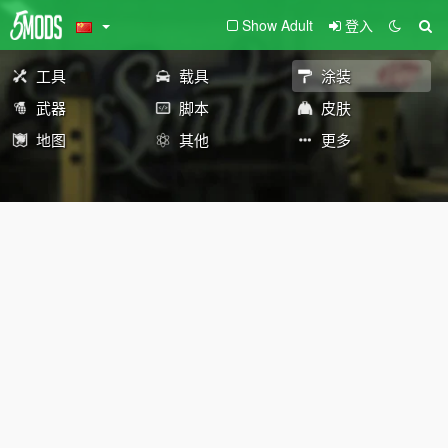
Show Adult
登入
工具
载具
涂装
武器
脚本
皮肤
地图
其他
更多