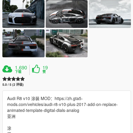
1,690
19
下载
赞
5.0 / 5 (2 评级)
Audi R8 v10 涂装 MOD：https://zh.gta5-
mods.com/vehicles/audi-r8-v10-plus-2017-add-on-replace-
animated-template-digital-dials-analog
亚洲
涂