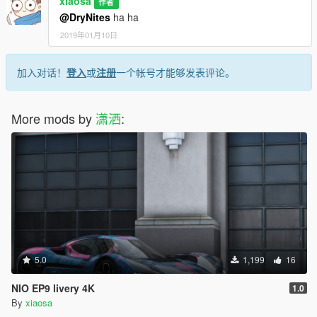
xiaosa
作者
@DryNites
ha ha
2019年01月10日
加入对话！
登入
或
注册
一个帐号才能够发表评论。
More mods by
潇洒
:
5.0
1,199
16
NIO EP9 livery 4K
1.0
By
xiaosa