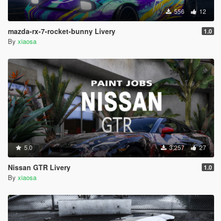
556
12
mazda-rx-7-rocket-bunny Livery
1.0
By
xiaosa
5.0
3,257
27
Nissan GTR Livery
1.0
By
xiaosa