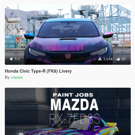
5.0
3,644
31
Honda Civic Type-R (FK8) Livery
By
xiaosa