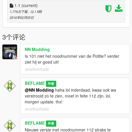
Police Lightbar : LtCaine
1.1
(current)
Grill Lights : Vertex
1,779次下载
, 12.1 MB
Rear Cab Equipment - 3Dwarehouse
2016年02月05日
Oleg : for continuious help to get the model working ingame!!
Wheel's - Jayone
3个评论
--------------------
Livery
NN Modding
--------------------
Is 101 niet het noodnummer van de Politie? verder
ziet hij er goed uit!
- Belgian Ambu Skin (Beflame)
2016年02月05日
Visualsettings
>>> GTAV/Mods/Update/Update.rpf/Common/Data
BEFLAME
作者
@NN Modding
haha lol inderdaad, kwas ook wa
Vehicle.meta
verstrooid zo te zien, moet in feite 112 zijn, lol,
>>> GTAV/Mods/Update/Update.rpf/Common/Data/Levels/gta5
morgen update. thx!
2016年02月06日
BEFLAME
作者
Nieuwe versie met noodnummer 112 straks te