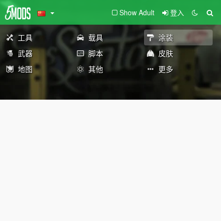
Show Adult
登入
工具
载具
涂装
武器
脚本
皮肤
地图
其他
更多