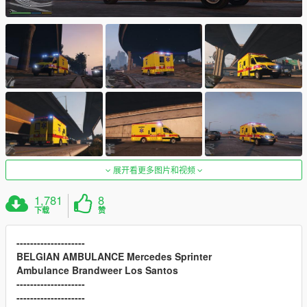
展开看更多图片和视频
1,781
8
下载
赞
--------------------
BELGIAN AMBULANCE Mercedes Sprinter
Ambulance Brandweer Los Santos
--------------------
--------------------