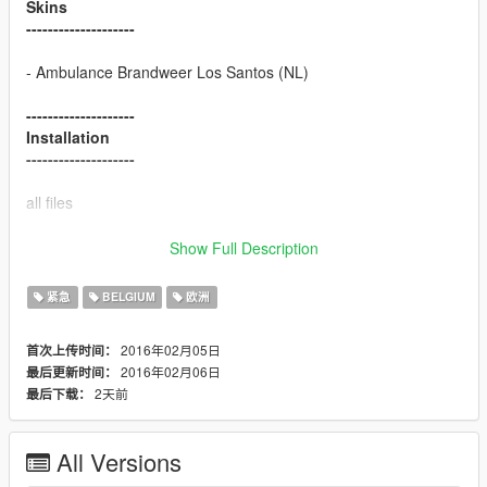
Skins
--------------------
- Ambulance Brandweer Los Santos (NL)
--------------------
Installation
--------------------
all files
INSTALL INTO FOLDER:
Show Full Description
Mods/X64e.rpf/levels/gta5/vehicles.rpf
紧急
BELGIUM
欧洲
--------------------
Model Credits
2016年02月05日
首次上传时间：
--------------------
2016年02月06日
最后更新时间：
Model : ChrisR
2天前
最后下载：
GTAIV Author : BritishGamer88n
Edited Futher For IV : BritishGamer88
Converted over to GTAV : BritishGamer88
All Versions
Texture's/Material's : BritishGamer88
Template : BritishGamer88