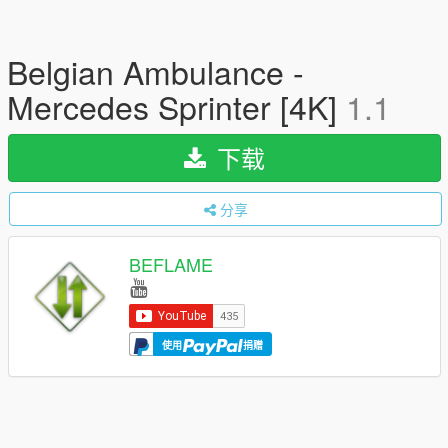
Belgian Ambulance -
Mercedes Sprinter [4K]
1.1
下载
分享
BEFLAME
使用
捐赠