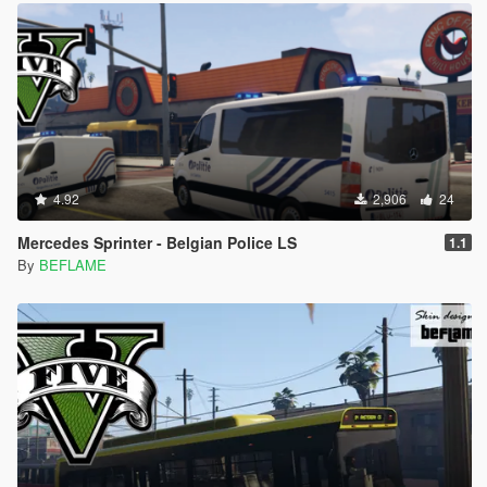
4.92
2,906
24
Mercedes Sprinter - Belgian Police LS
1.1
By
BEFLAME