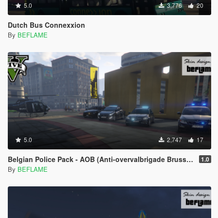
5.0
3,776
20
Dutch Bus Connexxion
By
BEFLAME
5.0
2,747
17
Belgian Police Pack - AOB (Anti-overvalbrigade Brussel)
1.0
By
BEFLAME