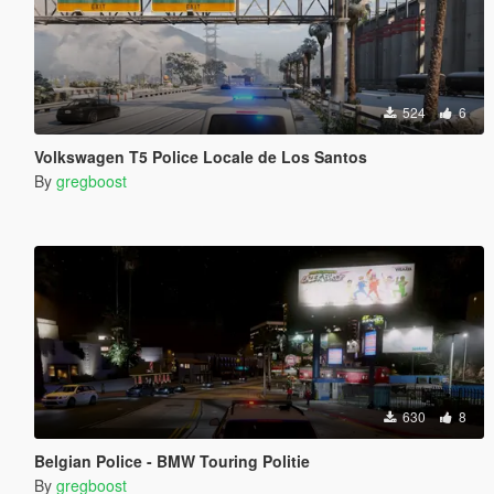
524
6
Volkswagen T5 Police Locale de Los Santos
By
gregboost
630
8
Belgian Police - BMW Touring Politie
By
gregboost