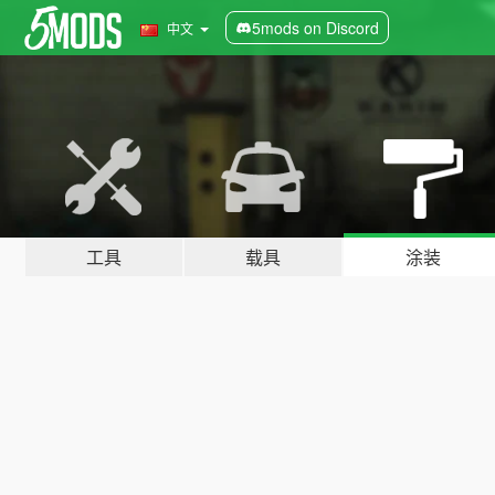
5mods on Discord
中文
工具
载具
涂装