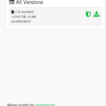
All Versions
1.0
(current)
1,279次下载
, 5.3 MB
2018年03月23日
More mods by
gregboost
: