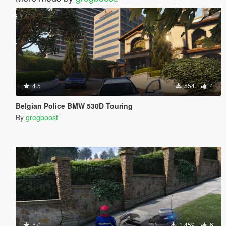
4.5
554
4
Belgian Police BMW 530D Touring
By
gregboost
5.0
1,459
6