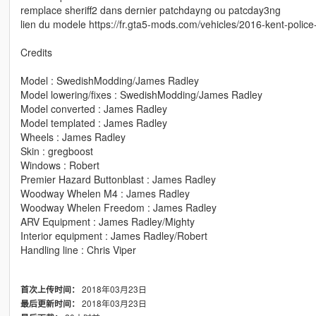
remplace sheriff2 dans dernier patchdayng ou patcday3ng
lien du modele https://fr.gta5-mods.com/vehicles/2016-kent-polic
Credits
Model : SwedishModding/James Radley
Model lowering/fixes : SwedishModding/James Radley
Model converted : James Radley
Model templated : James Radley
Wheels : James Radley
Skin : gregboost
Windows : Robert
Premier Hazard Buttonblast : James Radley
Woodway Whelen M4 : James Radley
Woodway Whelen Freedom : James Radley
ARV Equipment : James Radley/Mighty
Interior equipment : James Radley/Robert
Handling line : Chris Viper
2018年03月23日
首次上传时间：
2018年03月23日
最后更新时间：