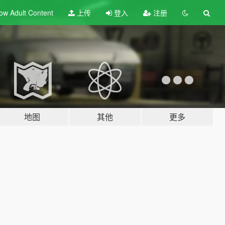
ow Adult
Content
上传
登入
注册
地图
其他
更多