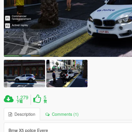
1,279
5
下载
赞
Description
Comments (1)
Bmw X5 police Evere