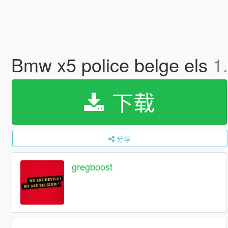
Bmw x5 police belge els
1
下载
分享
gregboost