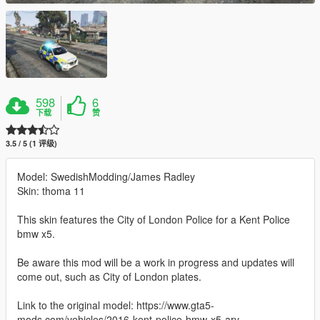
598
6
下载
赞
3.5 / 5 (1 评级)
Model: SwedishModding/James Radley
Skin: thoma 11
This skin features the City of London Police for a Kent Police
bmw x5.
Be aware this mod will be a work in progress and updates will
come out, such as City of London plates.
Link to the original model: https://www.gta5-
mods.com/vehicles/2016-kent-police-bmw-x5-arv