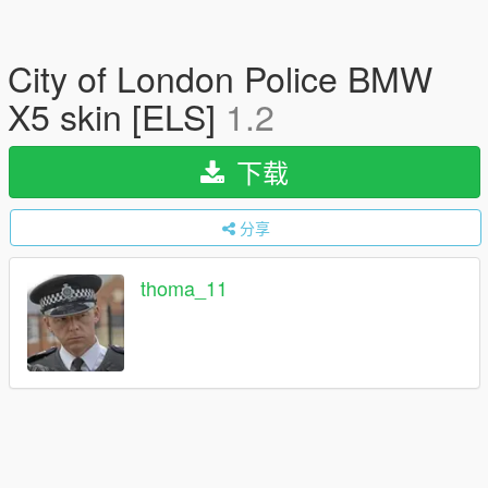
City of London Police BMW
X5 skin [ELS]
1.2
下载
分享
thoma_11