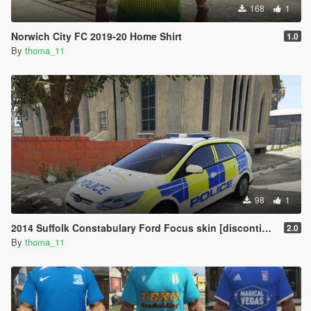
168
1
Norwich City FC 2019-20 Home Shirt
1.0
By
thoma_11
98
1
2014 Suffolk Constabulary Ford Focus skin [discontinued]
2.0
By
thoma_11