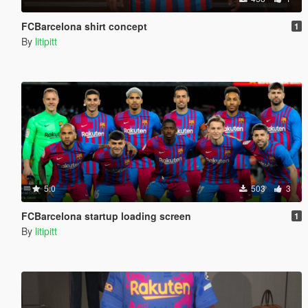
FCBarcelona shirt concept
1
By
litipitt
5.0
503
3
FCBarcelona startup loading screen
1
By
litipitt