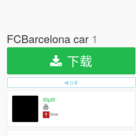
FCBarcelona car
1
下载
分享
litipitt