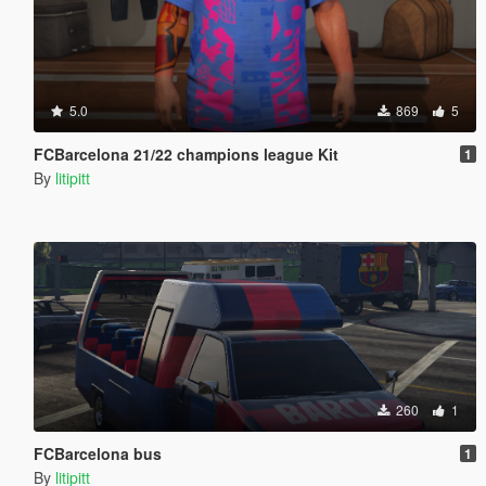
5.0
869
5
FCBarcelona 21/22 champions league Kit
1
By
litipitt
260
1
FCBarcelona bus
1
By
litipitt