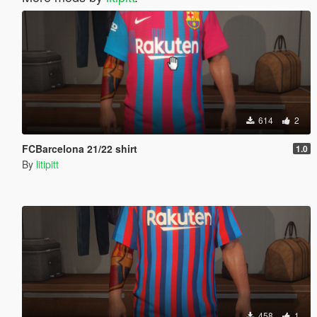
614
2
FCBarcelona 21/22 shirt
1.0
By
litipitt
458
1