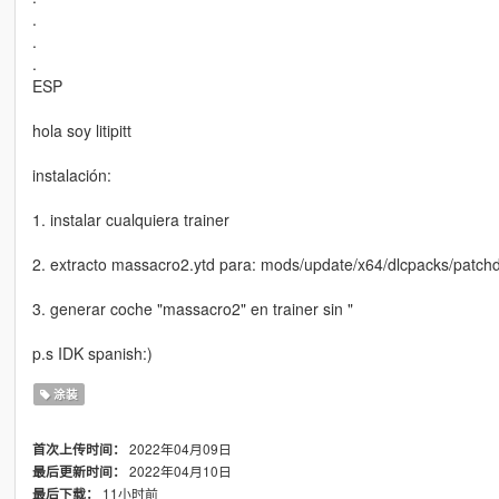
.
.
.
ESP
hola soy litipitt
instalación:
1. instalar cualquiera trainer
2. extracto massacro2.ytd para: mods/update/x64/dlcpacks/patchda
3. generar coche "massacro2" en trainer sin "
p.s IDK spanish:)
涂装
2022年04月09日
首次上传时间：
2022年04月10日
最后更新时间：
11小时前
最后下载：