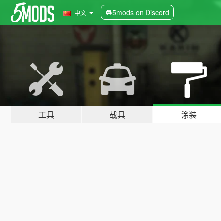
5mods on Discord
中文
工具
载具
涂装