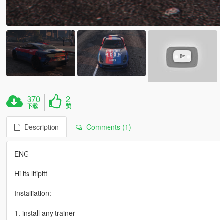
370
2
下载
赞
Description
Comments (1)
ENG
Hi its litipitt
Installiation:
1. install any trainer