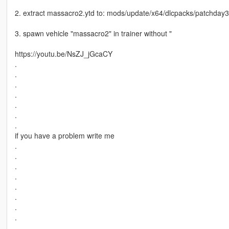
2. extract massacro2.ytd to: mods/update/x64/dlcpacks/patchday3ng
3. spawn vehicle "massacro2" in trainer without "
https://youtu.be/NsZJ_jGcaCY
.
.
.
.
.
.
.
if you have a problem write me
.
.
.
.
.
.
.
.
.