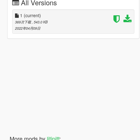
All Versions
1
(current)
369次下载
, 543.0 KB
2022年04月09日
More mods by
litipitt
: