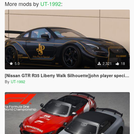
More mods by
UT-1992
:
5.0
2,321
18
[Nissan GTR R35 Liberty Walk Silhouette]john player special livery
By
UT-1992