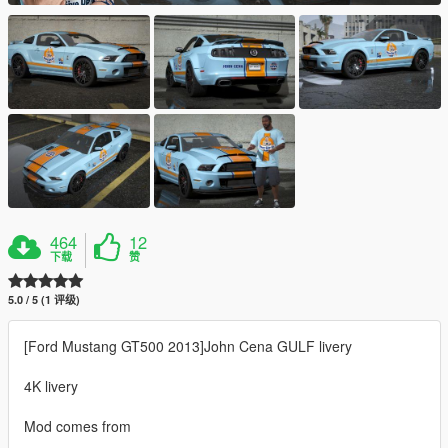
464
12
下载
赞
5.0 / 5 (1 评级)
[Ford Mustang GT500 2013]John Cena GULF livery
4K livery
Mod comes from