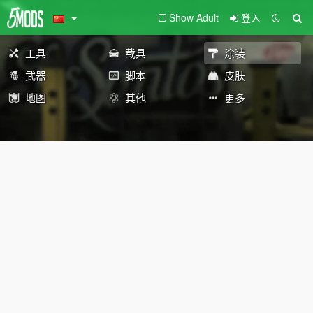
Show Adult
登入
工具
载具
涂装
武器
脚本
皮肤
地图
其他
更多