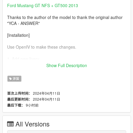
Ford Mustang GT NFS + GT500 2013
Thanks to the author of the model to thank the original author
"YCA - ANSWER"
[Installation]
Use OpenIV to make these changes.
1. Add new livery
Show Full Description
Use OpenIV Grand Theft Auto
V\update\x64\dlcpacks\mustang\dlc.rpf\x64\vehicles.rpf\
涂装
Drag the "livery" folder map into mst.ytd
2024年04月11日
首次上传时间：
2024年04月11日
最后更新时间：
T-Shirt
9小时前
最后下载：
WWE John Cena GULF T-Shirt
All Versions
Complete！