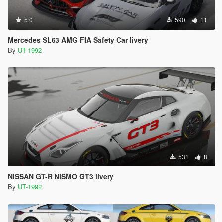
5.0
590
11
Mercedes SL63 AMG FIA Safety Car livery
By
UT-1992
531
8
NISSAN GT-R NISMO GT3 livery
By
UT-1992