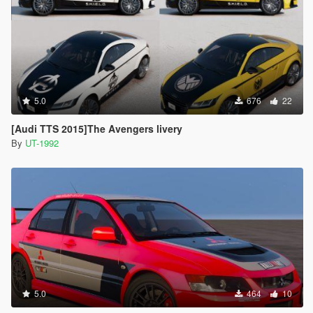
5.0
676
22
[Audi TTS 2015]The Avengers livery
By
UT-1992
5.0
464
10