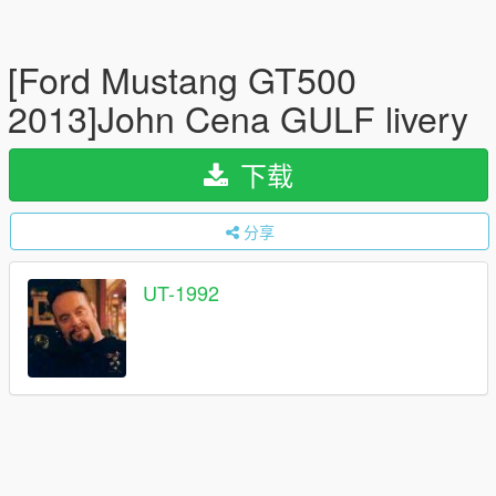
[Ford Mustang GT500
2013]John Cena GULF livery
下载
分享
UT-1992