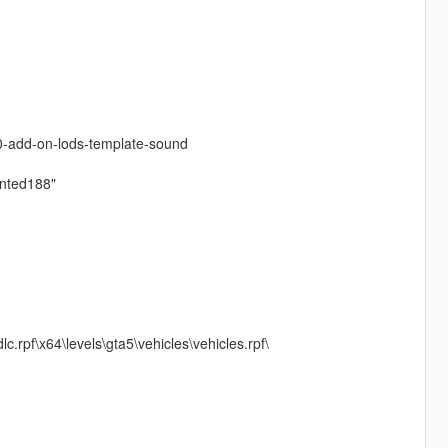
20-add-on-lods-template-sound
anted188"
rpf\x64\levels\gta5\vehicles\vehicles.rpf\