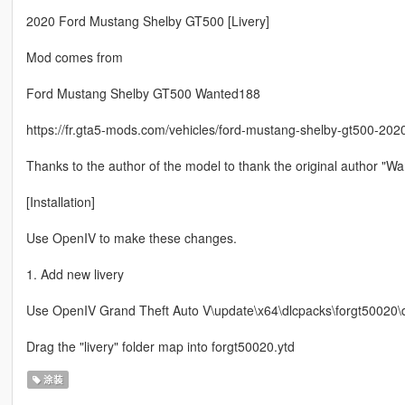
2020 Ford Mustang Shelby GT500 [Livery]
Mod comes from
Ford Mustang Shelby GT500 Wanted188
https://fr.gta5-mods.com/vehicles/ford-mustang-shelby-gt500-20
Thanks to the author of the model to thank the original author "W
[Installation]
Use OpenIV to make these changes.
1. Add new livery
Use OpenIV Grand Theft Auto V\update\x64\dlcpacks\forgt50020\dlc.
Drag the "livery" folder map into forgt50020.ytd
涂装