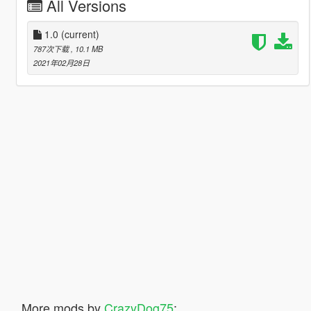
All Versions
1.0
(current)
787次下载
, 10.1 MB
2021年02月28日
More mods by
CrazyDog75
: