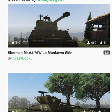
5.0
662
5
Sherman M4A3 76W La Moskowa Skin
1.0
By
CrazyDog75
5.0
1,942
13