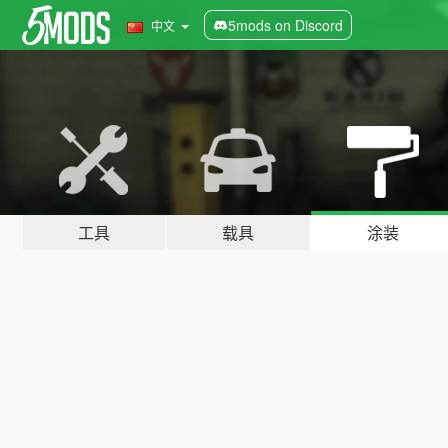
5mods on Discord
中文
工具
载具
涂装