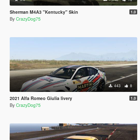
Sherman M4A3 "Kentucky" Skin
1.0
By
CrazyDog75
443
8
2021 Alfa Romeo Giulia livery
1.0
By
CrazyDog75