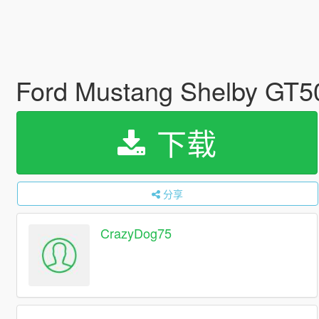
Ford Mustang Shelby GT5
下载
分享
CrazyDog75