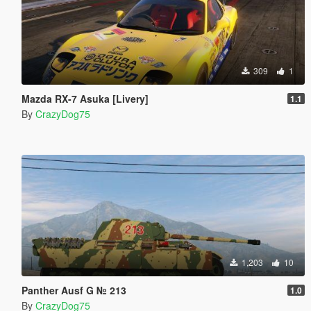
309
1
Mazda RX-7 Asuka [Livery]
1.1
By
CrazyDog75
1,203
10
Panther Ausf G № 213
1.0
By
CrazyDog75