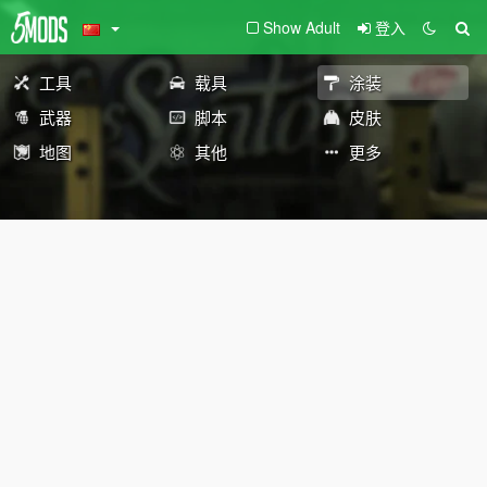
Show Adult
登入
工具
载具
涂装
武器
脚本
皮肤
地图
其他
更多