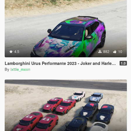
4.5
882
10
Lamborghini Urus Performante 2023 - Joker and Harley Quinn
1.0
By
lxttle_mxxn