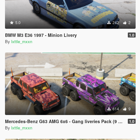
5.0
242
2
BMW M3 E36 1997 - Minion Livery
1.0
By
lxttle_mxxn
614
9
Mercedes-Benz G63 AMG 6x6 - Gang liveries Pack (9 variants)
1.0
By
lxttle_mxxn