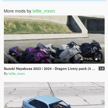
More mods by
lxttle_mxxn
:
1,175
9
Suzuki Hayabusa 2023 / 2024 - Dragon Livery pack (4 changes)
1.0
By
lxttle_mxxn