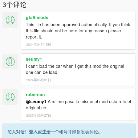
3个评论
gta5-mods
This file has been approved automatically. If you think
this file should not be here for any reason please
report it.
2024年04月15日
seumy1
I can't load the car when I get this mod,the original
one can be load.
2024年06月01日
robernan
@seumy1
A mi me pasa lo mismo,el mod esta roto,el
original no...
2025年02月27日
加入对话！
登入
或
注册
一个帐号才能够发表评论。