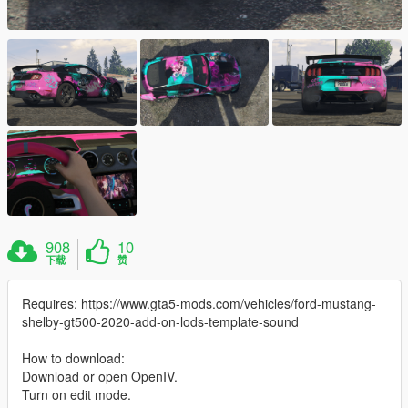
908
10
下载
赞
Requires: https://www.gta5-mods.com/vehicles/ford-mustang-
shelby-gt500-2020-add-on-lods-template-sound
How to download:
Download or open OpenIV.
Turn on edit mode.