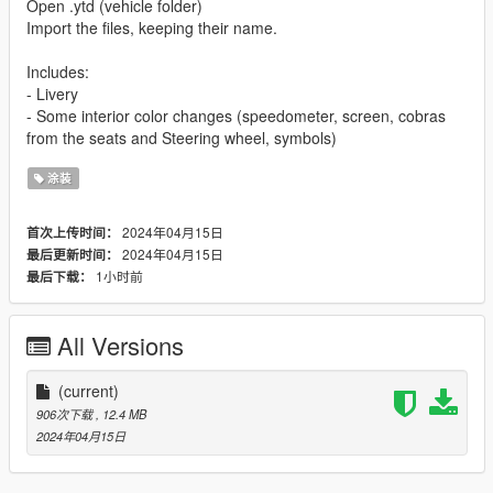
Open .ytd (vehicle folder)
Import the files, keeping their name.
Includes:
- Livery
- Some interior color changes (speedometer, screen, cobras
from the seats and Steering wheel, symbols)
涂装
2024年04月15日
首次上传时间：
2024年04月15日
最后更新时间：
1小时前
最后下载：
All Versions
(current)
906次下载
, 12.4 MB
2024年04月15日