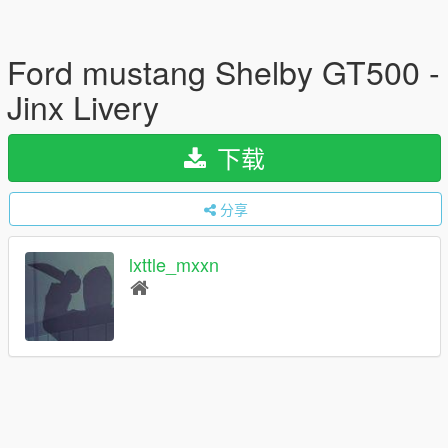
Ford mustang Shelby GT500 -
Jinx Livery
下载
分享
lxttle_mxxn