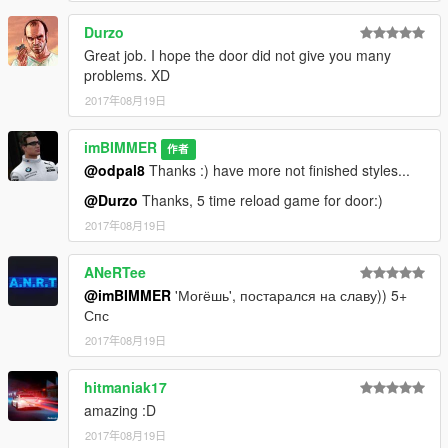
Durzo
Great job. I hope the door did not give you many
problems. XD
2017年08月19日
imBIMMER
作者
@odpal8
Thanks :) have more not finished styles...
@Durzo
Thanks, 5 time reload game for door:)
2017年08月19日
ANeRTee
@imBIMMER
'Могёшь', постарался на славу)) 5+
Спс
2017年08月19日
hitmaniak17
amazing :D
2017年08月19日