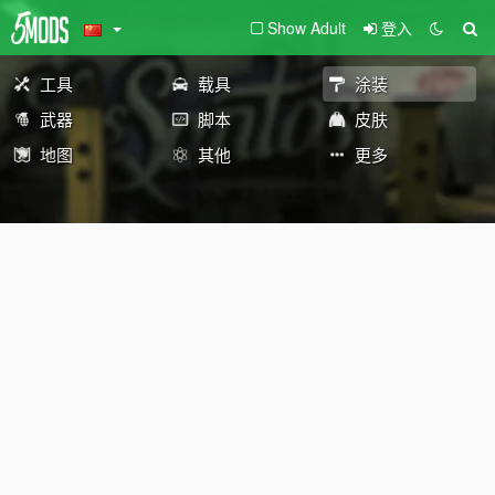
Show Adult
登入
工具
载具
涂装
武器
脚本
皮肤
地图
其他
更多