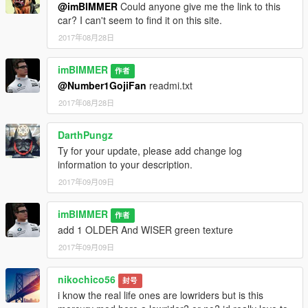
@imBIMMER
Could anyone give me the link to this
car? I can't seem to find it on this site.
2017年08月28日
imBIMMER
作者
@Number1GojiFan
readmi.txt
2017年08月28日
DarthPungz
Ty for your update, please add change log
information to your description.
2017年09月09日
imBIMMER
作者
add 1 OLDER And WISER green texture
2017年09月09日
nikochico56
封号
i know the real life ones are lowriders but is this