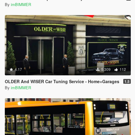
By
imBIMMER
4.17
5,309
112
OLDER And WISER Car Tuning Service - Home+Garages
1.5
By
imBIMMER