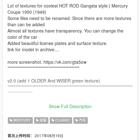
Lot of textures for coolest HOT ROD Gangsta style:) Mercury
Coupe 1950 (1949)
Some files need to be renamed. Since there are more textures
than can be added
Almost all textures have transparency. You can change the
color of the car
Added beautiful license plates and surface texture.
link for model in archive....
more screenshot. https://vk.com/gta5ow
**********************************************
v2.0 (add 1 OLDER And WISER green texture)
********************************************************************************
****************
Thanks Durzo for permission https://www.gta5-
Show Full Description
mods.com/paintjobs/liveries-for-1950-mercury-coupe I used a
couple of livers at the beginning of the creative process:)
MERCURY
涂装
CLASSIC
汽车
2017年08月19日
首次上传时间：