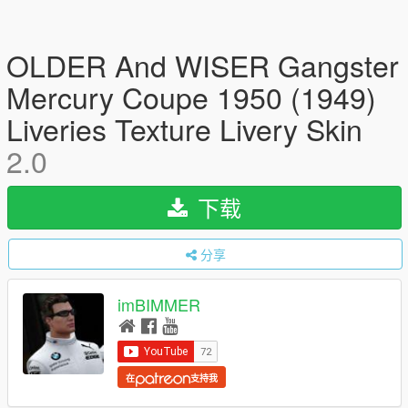
OLDER And WISER Gangster
Mercury Coupe 1950 (1949)
Liveries Texture Livery Skin
2.0
下载
分享
imBIMMER
在
支持我