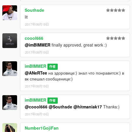
Southsde
lit
2017年08月19日
coool666
@imBIMMER
finally approved, great work :)
2017年08月19日
imBIMMER
作者
@ANeRTee
на здоровице:) знал что понравится:) в
вк спешал сообщенице:)
2017年08月19日
imBIMMER
作者
@coool666
@Southsde
@hitmaniak17
Thanks:)
2017年08月19日
Number1GojiFan