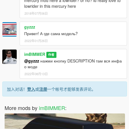
mercury mod here a lowrider? or no? id really love to
lowrider in this mercury here
2018年07月06日
gyzzz
Привет! А где сама модель?
2022年01月26日
imBIMMER
作者
@gyzzz
нажми кнопку DESCRIPTION там вся инфа
о моде
2022年08月13日
加入对话！
登入
或
注册
一个帐号才能够发表评论。
More mods by
imBIMMER
: