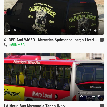
5.0
333
7
OLDER And WISER - Mercedes Sprinter cdi cargo Liveries Textrue Livery Skin
1
By
imBIMMER
773
12
LA Metro Bus Marcopolo Torino livery
1