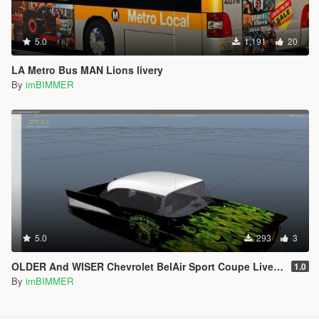
5.0
1,191
20
LA Metro Bus MAN Lions livery
By
imBIMMER
5.0
293
3
OLDER And WISER Chevrolet BelAir Sport Coupe Liveries Textrue Livery Skin
1.0
By
imBIMMER