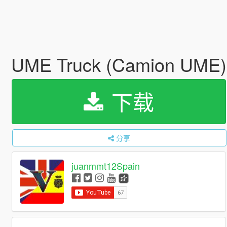
UME Truck (Camion UME)
下载
分享
juanmmt12Spain