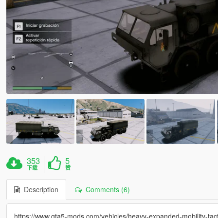
353
5
下载
赞
Description
Comments (6)
https://www.gta5-mods.com/vehicles/heavy-expanded-mobility-tacti