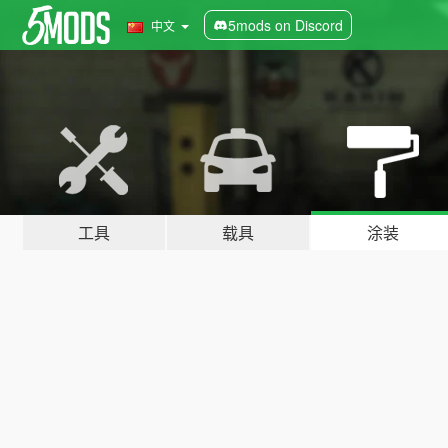
5mods on Discord
中文
工具
载具
涂装