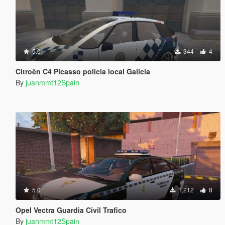
5.0
344
4
Citroën C4 Picasso policia local Galicia
By
juanmmt12Spain
5.0
1,212
8
Opel Vectra Guardia Civil Trafico
By
juanmmt12Spain