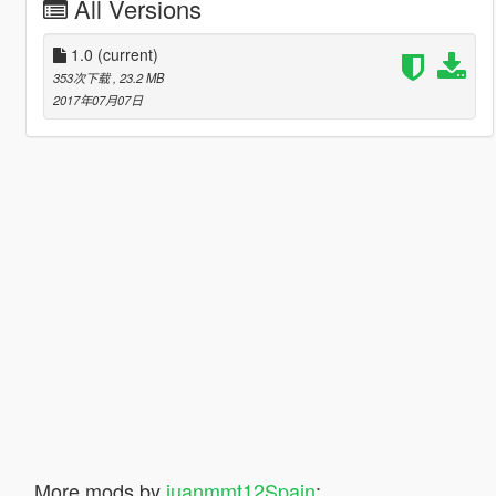
All Versions
1.0
(current)
353次下载
, 23.2 MB
2017年07月07日
More mods by
juanmmt12Spain
: