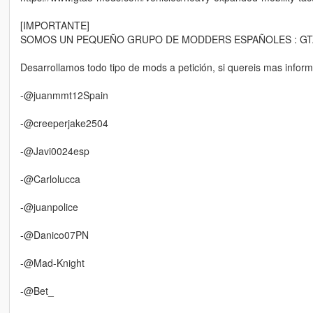
[IMPORTANTE]
SOMOS UN PEQUEÑO GRUPO DE MODDERS ESPAÑOLES : GT
Desarrollamos todo tipo de mods a petición, si quereis mas inform
-@juanmmt12Spain
-@creeperjake2504
-@Javi0024esp
-@Carlolucca
-@juanpolice
-@Danico07PN
-@Mad-Knight
-@Bet_