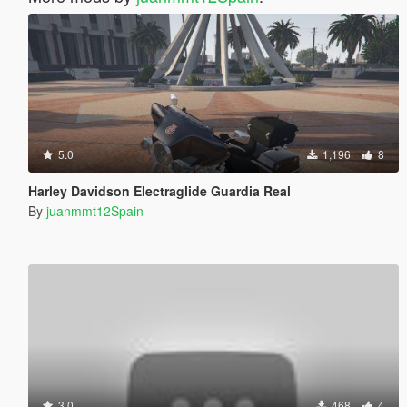
5.0
1,196
8
Harley Davidson Electraglide Guardia Real
By
juanmmt12Spain
3.0
468
4