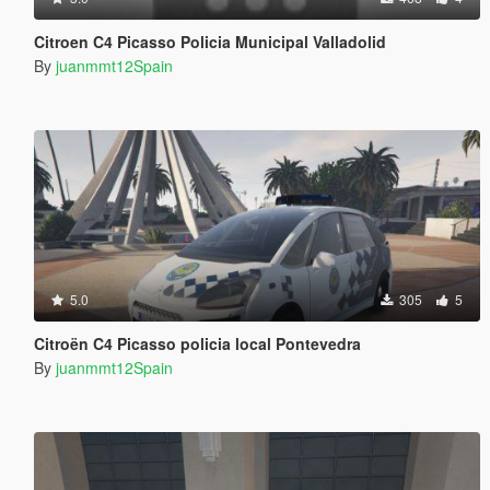
Citroen C4 Picasso Policia Municipal Valladolid
By
juanmmt12Spain
5.0
305
5
Citroën C4 Picasso policia local Pontevedra
By
juanmmt12Spain