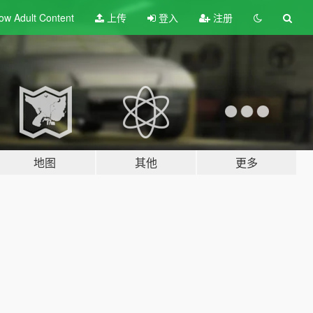
ow Adult
Content
上传
登入
注册
地图
其他
更多