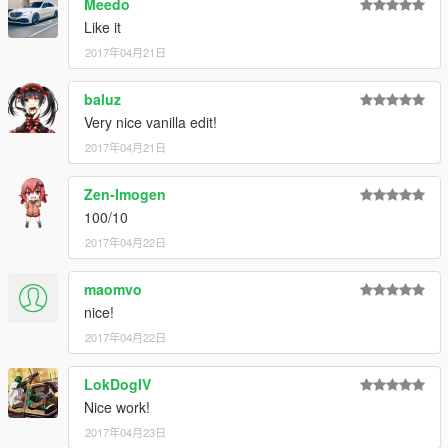
Meedo
Like it
2017年04月21日
baluz
Very nice vanilla edit!
2017年04月21日
Zen-Imogen
100/10
2017年04月22日
maomvo
nice!
2017年04月22日
LokDogIV
Nice work!
2017年04月23日