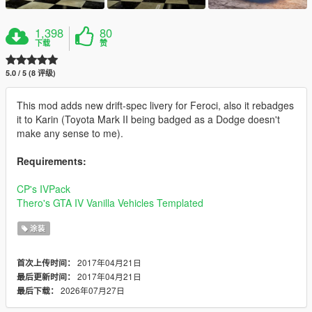
1,398
80
下载
赞
5.0 / 5 (8 评级)
This mod adds new drift-spec livery for Feroci, also it rebadges
it to Karin (Toyota Mark II being badged as a Dodge doesn't
make any sense to me).
Requirements:
CP's IVPack
Thero's GTA IV Vanilla Vehicles Templated
涂装
2017年04月21日
首次上传时间：
2017年04月21日
最后更新时间：
2026年07月27日
最后下载：