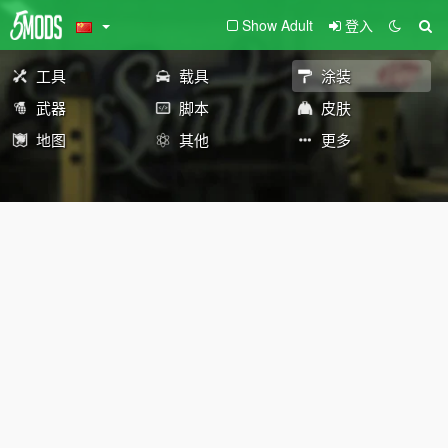
Show Adult
登入
工具
载具
涂装
武器
脚本
皮肤
地图
其他
更多