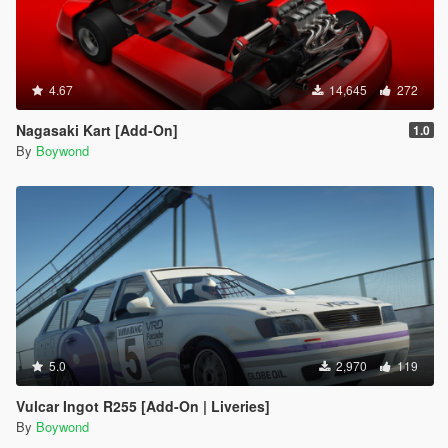
4.67
14,645
272
Nagasaki Kart [Add-On]
1.0
By
Boywond
5.0
2,970
119
Vulcar Ingot R255 [Add-On | Liveries]
By
Boywond