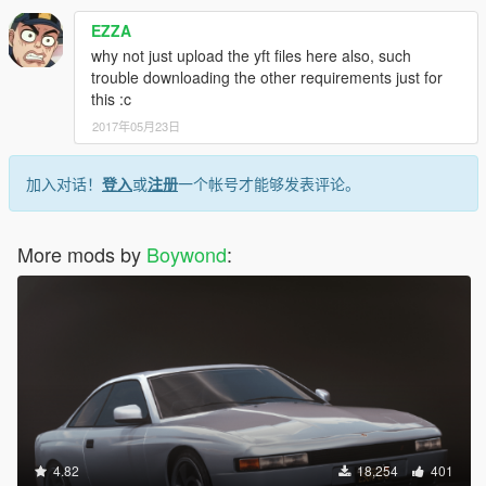
EZZA
why not just upload the yft files here also, such
trouble downloading the other requirements just for
this :c
2017年05月23日
加入对话！
登入
或
注册
一个帐号才能够发表评论。
More mods by
Boywond
:
4.82
18,254
401