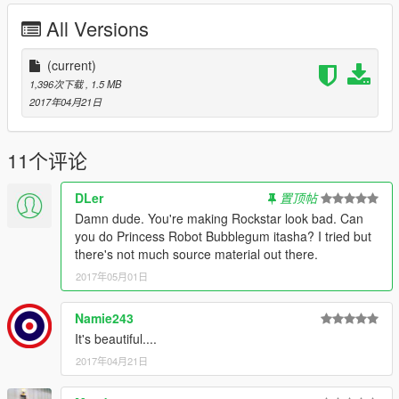
All Versions
(current)
1,396次下载
, 1.5 MB
2017年04月21日
11个评论
DLer
置顶帖
Damn dude. You're making Rockstar look bad. Can
you do Princess Robot Bubblegum itasha? I tried but
there's not much source material out there.
2017年05月01日
Namie243
It's beautiful....
2017年04月21日