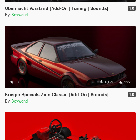
Ubermacht Vorstand [Add-On | Tuning | Sounds]
1.0
By
Boywond
5.0
6,646
192
Krieger Specials Zion Classic [Add-On | Sounds]
1.0
By
Boywond