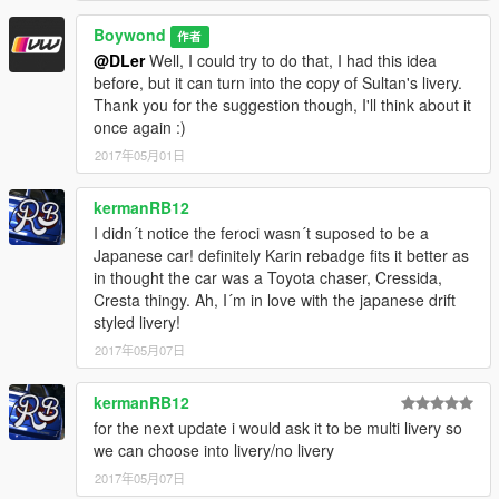
Boywond
作者
@DLer
Well, I could try to do that, I had this idea
before, but it can turn into the copy of Sultan's livery.
Thank you for the suggestion though, I'll think about it
once again :)
2017年05月01日
kermanRB12
I didn´t notice the feroci wasn´t suposed to be a
Japanese car! definitely Karin rebadge fits it better as
in thought the car was a Toyota chaser, Cressida,
Cresta thingy. Ah, I´m in love with the japanese drift
styled livery!
2017年05月07日
kermanRB12
for the next update i would ask it to be multi livery so
we can choose into livery/no livery
2017年05月07日