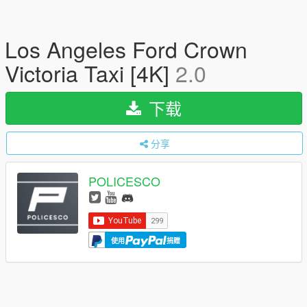
Los Angeles Ford Crown
Victoria Taxi [4K]
2.0
下载
分享
POLICESCO
使用
捐赠