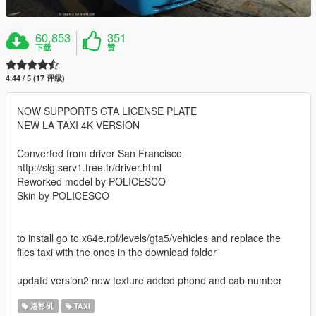
60,853
351
下载
赞
4.44 / 5 (17 评级)
NOW SUPPORTS GTA LICENSE PLATE
NEW LA TAXI 4K VERSION
Converted from driver San Francisco
http://slg.serv1.free.fr/driver.html
Reworked model by POLICESCO
Skin by POLICESCO
to install go to x64e.rpf/levels/gta5/vehicles and replace the
files taxi with the ones in the download folder
update version2 new texture added phone and cab number
洛杉矶
TAXI