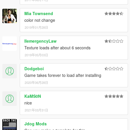
Mia Townsend
color not change
2019年01月28日
IIemergencyLaw
Texture loads after about 6 seconds
2019年05月03日
Dodgeboi
Game takes forever to load after installing
2020年06月28日
KaMS0N
nice
2021年03月31日
Jdog Mods