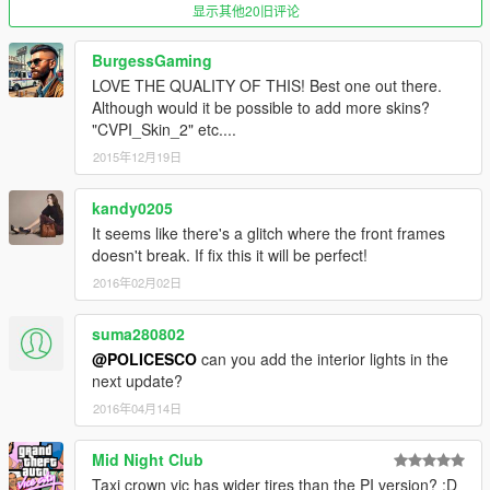
显示其他20旧评论
BurgessGaming
LOVE THE QUALITY OF THIS! Best one out there.
Although would it be possible to add more skins?
"CVPI_Skin_2" etc....
2015年12月19日
kandy0205
It seems like there's a glitch where the front frames
doesn't break. If fix this it will be perfect!
2016年02月02日
suma280802
@POLICESCO
can you add the interior lights in the
next update?
2016年04月14日
Mid Night Club
Taxi crown vic has wider tires than the PI version? :D