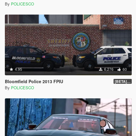
By
POLICESCO
4.95
6,276
60
Bloomfield Police 2013 FPIU
[BETA] 0.1
By
POLICESCO