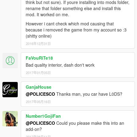
think but not sure). If youre installing into mods folder,
rename that folder something else and install this
mod. It worked on me.
However i cant check which mod causing that
because i removed the game from my account so :3
(shitty online)
2016年12月31日
FaVouRiTe18
Bad quality interior, dash don't work
2017年01月05日
GanjaHouse
@POLICESCO
Thanks man, you car have L0DS?
2017年05月16日
Number1GojiFan
@POLICESCO
Could you please make this into an
add-on?
2017年08月11日