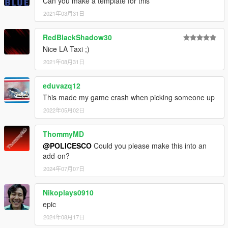
Can you make a template for this
2021年03月31日
RedBlackShadow30
Nice LA Taxi ;)
2021年08月31日
eduvazq12
This made my game crash when picking someone up
2022年05月02日
ThommyMD
@POLICESCO
Could you please make this into an
add-on?
2024年07月07日
Nikoplays0910
epic
2024年08月17日