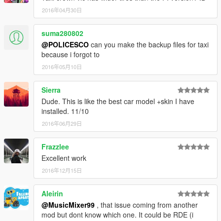
2016年04月30日
suma280802
@POLICESCO
can you make the backup files for taxi
because i forgot to
2016年05月10日
Sierra
Dude. This is like the best car model +skin I have
installed. 11/10
2016年06月29日
Frazzlee
Excellent work
2016年12月15日
Aleirin
@MusicMixer99
, that issue coming from another
mod but dont know which one. It could be RDE (i