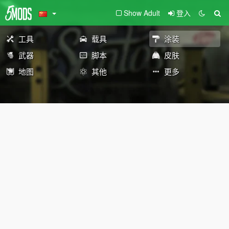
Show Adult
登入
工具
载具
涂装
武器
脚本
皮肤
地图
其他
更多