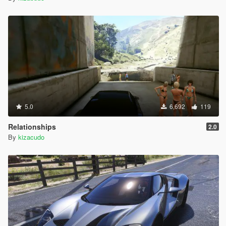
5.0
6,692
119
Relationships
2.0
By
kizacudo