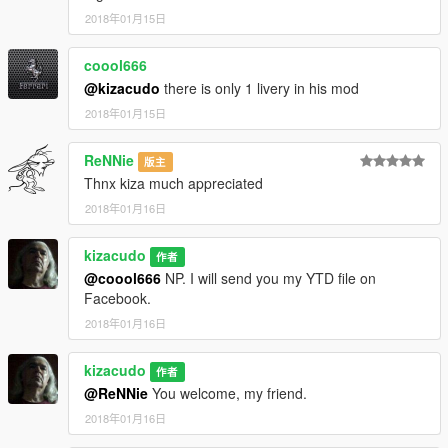
2018年01月15日
coool666
@kizacudo
there is only 1 livery in his mod
2018年01月15日
ReNNie
版主
Thnx kiza much appreciated
2018年01月16日
kizacudo
作者
@coool666
NP. I will send you my YTD file on
Facebook.
2018年01月16日
kizacudo
作者
@ReNNie
You welcome, my friend.
2018年01月16日