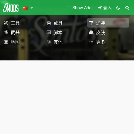
Show Adult
登入
工具
载具
涂装
武器
脚本
皮肤
地图
其他
更多