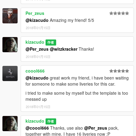
Per_zeus
@kizacudo
Amazing my friend! 5/5
2018年01月15日
kizacudo
作者
@Per_zeus
@witzkracker
Thanks!
2018年01月15日
coool666
@kizacudo
great work my friend, i have been waiting
for someone to make some liveries for this car.
i tried to make some by myself but the template is too
messed up
2018年01月15日
kizacudo
作者
@coool666
Thanks, use also
@Per_zeus
pack,
together with mine. I have 16 liveries now :P