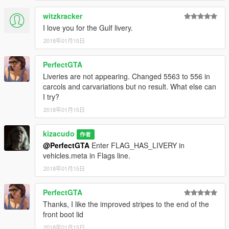
witzkracker
I love you for the Gulf livery.
2018年01月15日
PerfectGTA
Liveries are not appearing. Changed 5563 to 556 in
carcols and carvariations but no result. What else can
I try?
2018年01月15日
kizacudo
作者
@PerfectGTA
Enter FLAG_HAS_LIVERY in
vehicles.meta in Flags line.
2018年01月15日
PerfectGTA
Thanks, I like the improved stripes to the end of the
front boot lid
2018年01月15日