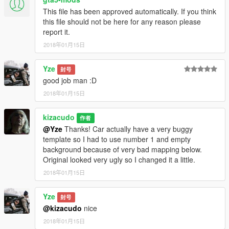
This file has been approved automatically. If you think
this file should not be here for any reason please
report it.
2018年01月15日
Yze
封号
good job man :D
2018年01月15日
kizacudo
作者
@Yze
Thanks! Car actually have a very buggy
template so I had to use number 1 and empty
background because of very bad mapping below.
Original looked very ugly so I changed it a little.
2018年01月15日
Yze
封号
@kizacudo
nice
2018年01月15日