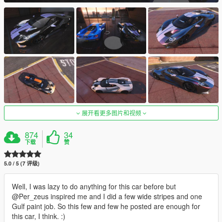
展开看更多图片和视频
874
34
下载
赞
5.0 / 5 (7 评级)
Well, I was lazy to do anything for this car before but
@Per_zeus inspired me and I did a few wide stripes and one
Gulf paint job. So this few and few he posted are enough for
this car, I think. :)