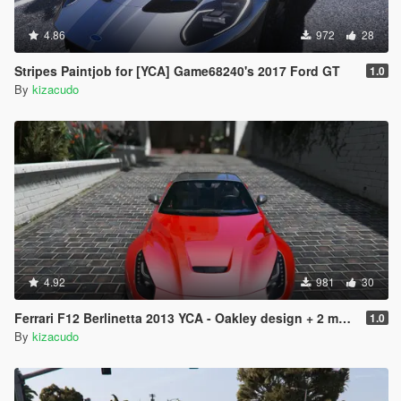
4.86
972
28
Stripes Paintjob for [YCA] Game68240's 2017 Ford GT
1.0
By
kizacudo
4.92
981
30
Ferrari F12 Berlinetta 2013 YCA - Oakley design + 2 more PJ's
1.0
By
kizacudo