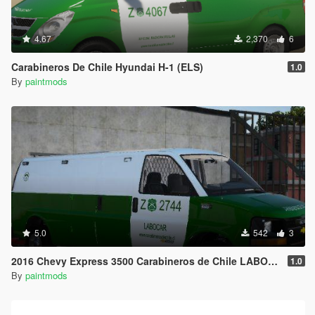
4.67
2,370
6
Carabineros De Chile Hyundai H-1 (ELS)
1.0
By
paintmods
5.0
542
3
2016 Chevy Express 3500 Carabineros de Chile LABOCAR (Coroner/ADD-ON)
1.0
By
paintmods