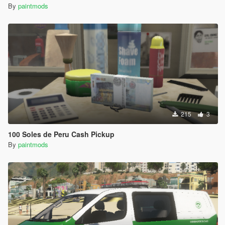
By
paintmods
215
3
100 Soles de Peru Cash Pickup
By
paintmods