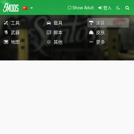
Show Adult
登入
工具
载具
涂装
武器
脚本
皮肤
地图
其他
更多