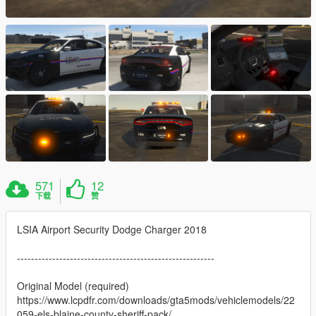
571
12
下载
赞
LSIA Airport Security Dodge Charger 2018
--------------------------------------------------------
Original Model (required)
https://www.lcpdfr.com/downloads/gta5mods/vehiclemodels/22
059-els-blaine-county-sheriff-pack/