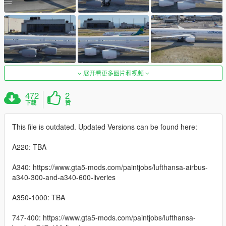
展开看更多图片和视频
472
2
下载
赞
This file is outdated. Updated Versions can be found here:
A220: TBA
A340: https://www.gta5-mods.com/paintjobs/lufthansa-airbus-
a340-300-and-a340-600-liveries
A350-1000: TBA
747-400: https://www.gta5-mods.com/paintjobs/lufthansa-