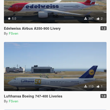
5.0
397
2
Edelweiss Airbus A350-900 Livery
1.2
By
FSven
113
1
Lufthansa Boeing 747-400 Liveries
1.0
By
FSven