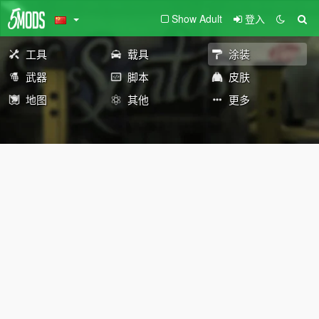
Show Adult
登入
工具
载具
涂装
武器
脚本
皮肤
地图
其他
更多