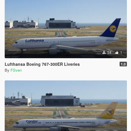
54
1
Lufthansa Boeing 767-300ER Liveries
1.0
By
FSven