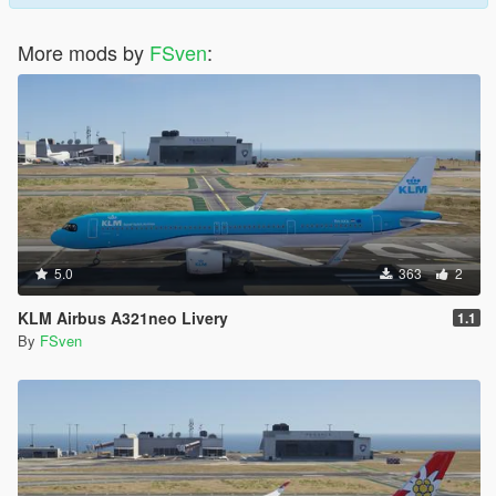
More mods by
FSven
:
5.0
363
2
KLM Airbus A321neo Livery
1.1
By
FSven