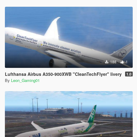
188
1
Lufthansa Airbus A350-900XWB "CleanTechFlyer" livery
1.0
By
Leon_Gaming01