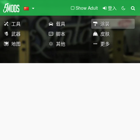
Show Adult
登入
工具
载具
涂装
武器
脚本
皮肤
地图
其他
更多