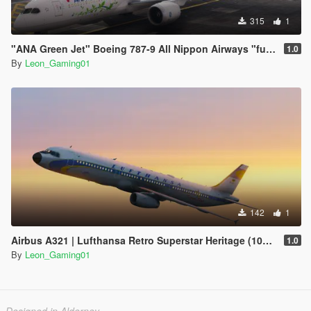
315
1
"ANA Green Jet" Boeing 787-9 All Nippon Airways "future promise" Livery ( Paint-Job )
1.0
By
Leon_Gaming01
142
1
Airbus A321 | Lufthansa Retro Superstar Heritage (100Years Anniversary)
1.0
By
Leon_Gaming01