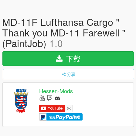
MD-11F Lufthansa Cargo "
Thank you MD-11 Farewell "
(PaintJob)
1.0
下载
分享
Hessen-Mods
使用
捐赠