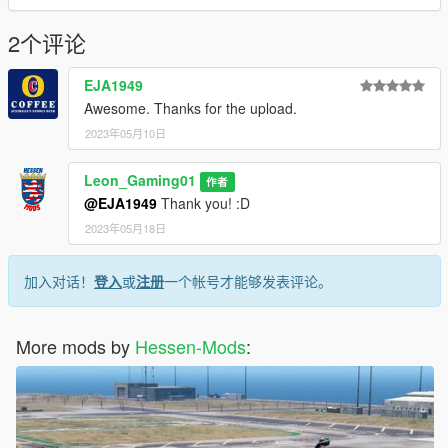
For more information or help, please join my Discord Server
(Hessen-Mods)
2个评论
Link: https://discord.gg/P9MBtDNYD7
EJA1949
Awesome. Thanks for the upload.
2023年05月10日
Leon_Gaming01
作者
@EJA1949
Thank you! :D
2023年05月18日
加入对话！
登入
或
注册
一个帐号才能够发表评论。
More mods by
Hessen-Mods
: