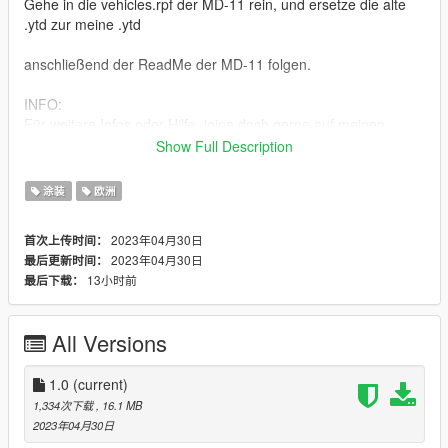
Gehe in die vehicles.rpf der MD-11 rein, und ersetze die alte
.ytd zur meine .ytd
anschließend der ReadMe der MD-11 folgen.
INFO:
Für weitere Infos oder Hilfe, joine doch gerne auf meinen
Discord Server (Hessen-Mods)
Show Full Description
Link: https://discord.gg/P9MBtDNYD7
涂装
欧洲
ENG:
To be able to use my skin, you have to download the original
2023年04月30日
首次上传时间：
model or add-on.
2023年04月30日
最后更新时间：
Here is the link: https://gta5mod.net/gta-5-
13小时前
最后下载：
mods/vehicles/aircraft/boeing-md-11-1-0/
Installing the skin:
All Versions
Go into the MD-11's vehicles.rpf, and replace the old .ytd with
my .ytd
1.0
(current)
then follow the ReadMe of the MD-11.
1,334次下载
, 16.1 MB
2023年04月30日
INFO: