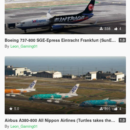
338
4
Boeing 737-800 SGE-Epress Eintracht Frankfurt (SunExpress) (PaintJob)
1.0
By
Leon_Gaming01
5.0
395
4
Airbus A380-800 All Nippon Airlines (Turtles takes the Sky) Livery (PaintJob)
1.0
By
Leon_Gaming01