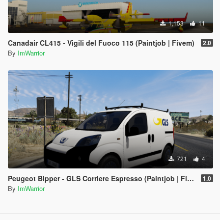
1,153
11
Canadair CL415 - Vigili del Fuoco 115 (Paintjob | Fivem)
2.0
By
ImWarrior
721
4
Peugeot Bipper - GLS Corriere Espresso (Paintjob | FiveM)
1.0
By
ImWarrior