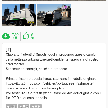
720
9
下载
赞
[IT]
Ciao a tutti utenti di 5mods, oggi vi propongo questo camion
della nettezza urbana Energetikambiente, spero sia di vostro
gradimento!
Si accettano consigli, critiche e proposte.
Prima di inserire questa livrea, scaricare il modello originale:
https://it.gta5-mods.com/vehicles/portuguese-trashmaster-
cascais-mercedes-benz-actros-replace
Poi sostituire i file "trash.ytd" e "trash-hi.ytd" dell'originale con i
file .YTD di questo modello.
涂装
国际
欧洲