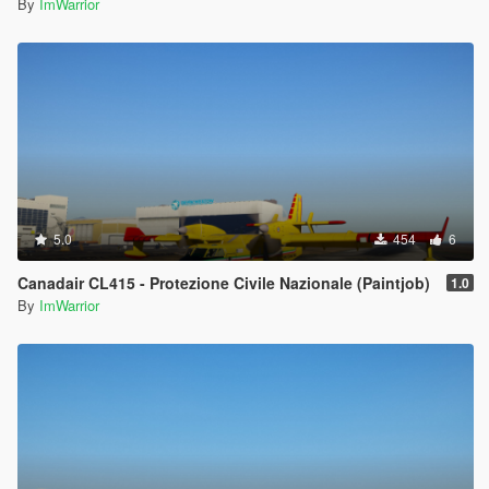
By
ImWarrior
5.0
454
6
Canadair CL415 - Protezione Civile Nazionale (Paintjob)
1.0
By
ImWarrior