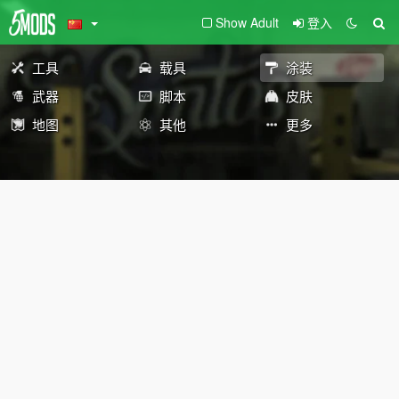
Show Adult
登入
工具
载具
涂装
武器
脚本
皮肤
地图
其他
更多