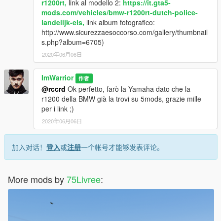
r1200rt,
link al modello 2:
https://it.gta5-
mods.com/vehicles/bmw-r1200rt-dutch-police-
landelijk-els,
link album fotografico:
http://www.sicurezzaesoccorso.com/gallery/thumbnail
s.php?album=6705)
2020年06月06日
ImWarrior
作者
@rccrd
Ok perfetto, farò la Yamaha dato che la
r1200 della BMW già la trovi su 5mods, grazie mille
per i link ;)
2020年06月06日
加入对话！
登入
或
注册
一个帐号才能够发表评论。
More mods by
75Livree
: