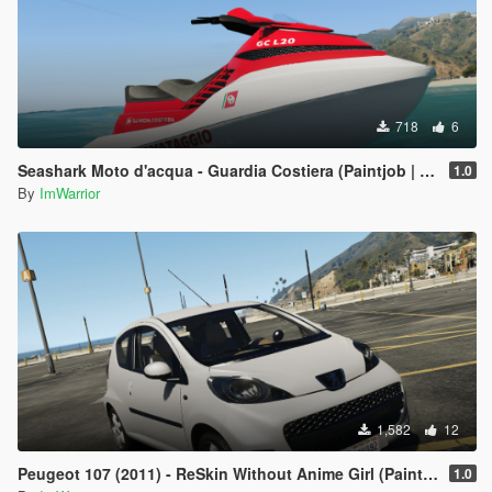
718
6
Seashark Moto d'acqua - Guardia Costiera (Paintjob | FiveM)
1.0
By
ImWarrior
1,582
12
Peugeot 107 (2011) - ReSkin Without Anime Girl (Paintjob | FiveM)
1.0