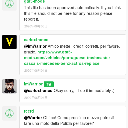
gta5-mods
This file has been approved automatically. If you think
this file should not be here for any reason please
report it.
2020年06月03日
carloxfranco
@ImWarrior
Amico mette i crediti corretti, per favore.
grazie.
https://www.gta5-
mods.com/vehicles/portuguese-trashmaster-
cascais-mercedes-benz-actros-replace
2020年06月04日
ImWarrior
作者
@carloxfranco
Okay sorry, I'll do it immediately :)
2020年06月04日
rccrd
@Warrior
Ottimo! Come prossimo mezzo potresti
fare una moto della Polizia per favore?