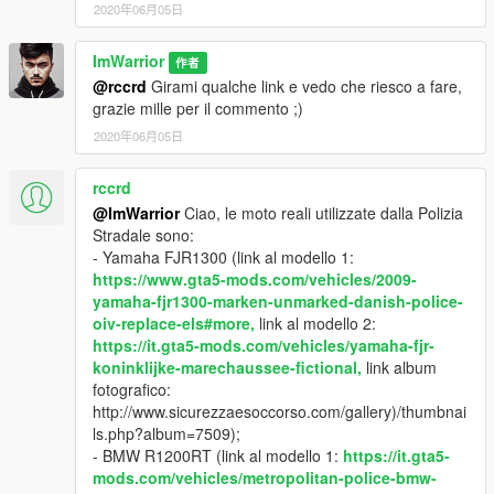
2020年06月05日
ImWarrior
作者
@rccrd
Girami qualche link e vedo che riesco a fare,
grazie mille per il commento ;)
2020年06月05日
rccrd
@ImWarrior
Ciao, le moto reali utilizzate dalla Polizia
Stradale sono:
- Yamaha FJR1300 (link al modello 1:
https://www.gta5-mods.com/vehicles/2009-
yamaha-fjr1300-marken-unmarked-danish-police-
oiv-replace-els#more,
link al modello 2:
https://it.gta5-mods.com/vehicles/yamaha-fjr-
koninklijke-marechaussee-fictional,
link album
fotografico:
http://www.sicurezzaesoccorso.com/gallery)/thumbnai
ls.php?album=7509);
- BMW R1200RT (link al modello 1:
https://it.gta5-
mods.com/vehicles/metropolitan-police-bmw-