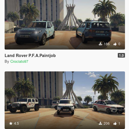
166
0
Land Rover P.F.A.Paintjob
1.0
By
Crociato97
4.5
206
1