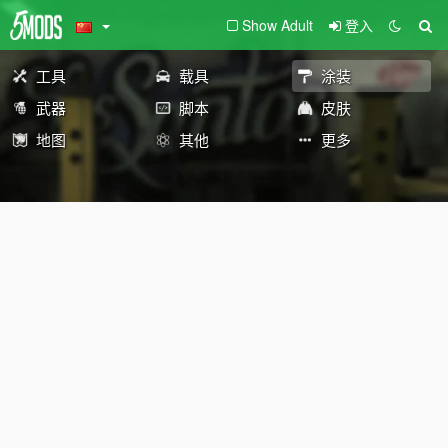
Show Adult
登入
工具
载具
涂装
武器
脚本
皮肤
地图
其他
更多