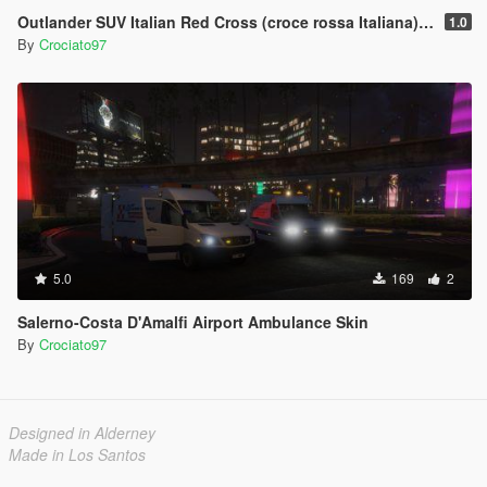
Outlander SUV Italian Red Cross (croce rossa Italiana) Paintjob
1.0
By
Crociato97
5.0
169
2
Salerno-Costa D'Amalfi Airport Ambulance Skin
By
Crociato97
Designed in Alderney
Made in Los Santos