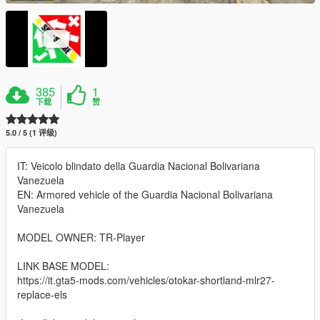
385
1
下载
赞
5.0 / 5 (1 评级)
IT: Veicolo blindato della Guardia Nacional Bolivariana
Vanezuela
EN: Armored vehicle of the Guardia Nacional Bolivariana
Vanezuela
MODEL OWNER: TR-Player
LINK BASE MODEL:
https://it.gta5-mods.com/vehicles/otokar-shortland-mlr27-
replace-els