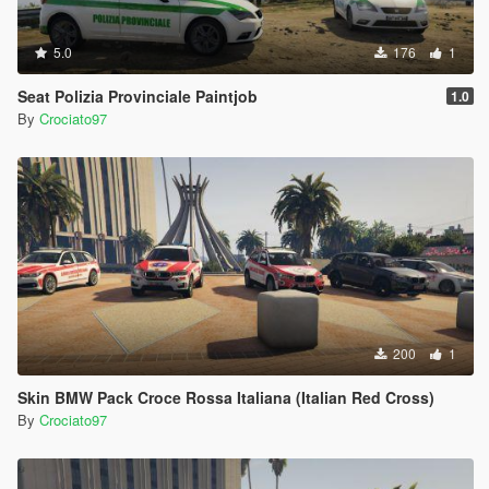
5.0
176
1
Seat Polizia Provinciale Paintjob
1.0
By
Crociato97
200
1
Skin BMW Pack Croce Rossa Italiana (Italian Red Cross)
By
Crociato97