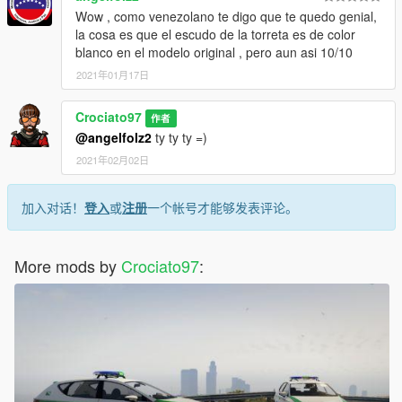
Wow , como venezolano te digo que te quedo genial,
la cosa es que el escudo de la torreta es de color
blanco en el modelo original , pero aun asi 10/10
2021年01月17日
Crociato97
作者
@angelfolz2
ty ty ty =)
2021年02月02日
加入对话！
登入
或
注册
一个帐号才能够发表评论。
More mods by
Crociato97
: