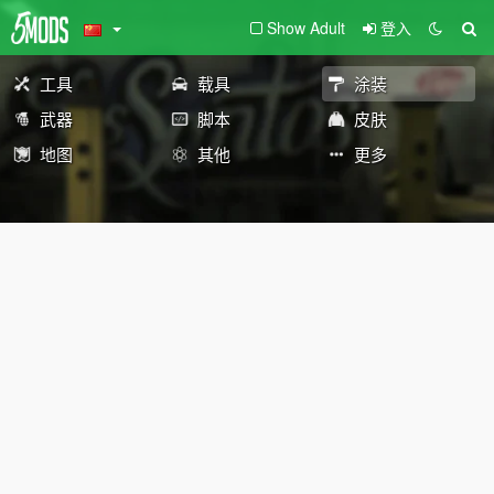
Show Adult
登入
工具
载具
涂装
武器
脚本
皮肤
地图
其他
更多