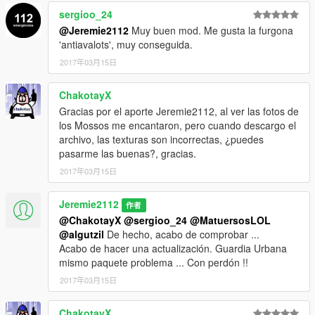
sergioo_24
@Jeremie2112
Muy buen mod. Me gusta la furgona
'antiavalots', muy conseguida.
2017年03月15日
ChakotayX
Gracias por el aporte Jeremie2112, al ver las fotos de
los Mossos me encantaron, pero cuando descargo el
archivo, las texturas son incorrectas, ¿puedes
pasarme las buenas?, gracias.
2017年03月15日
Jeremie2112
作者
@ChakotayX
@sergioo_24
@MatuersosLOL
@algutzil
De hecho, acabo de comprobar ...
Acabo de hacer una actualización. Guardia Urbana
mismo paquete problema ... Con perdón !!
2017年03月15日
ChakotayX