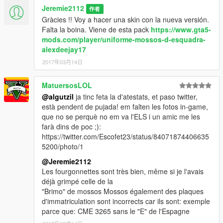
Jeremie2112
作者
Gràcies !! Voy a hacer una skin con la nueva versión.
Falta la boina. Viene de esta pack
https://www.gta5-
mods.com/player/uniforme-mossos-d-esquadra-
alexdeejay17
2017年03月14日
MatuersosLOL
@algutzil
ja tinc feta la d'atestats, et paso twitter,
està pendent de pujada! em falten les fotos in-game,
que no se perquè no em va l'ELS i un amic me les
farà dins de poc ;):
https://twitter.com/Escofet23/status/84071874406635
5200/photo/1
@Jeremie2112
Les fourgonnettes sont très bien, même si je l'avais
déjà grimpé celle de la
"Brimo" de mossos Mossos également des plaques
d'immatriculation sont incorrects car ils sont: exemple
parce que: CME 3265 sans le "E" de l'Espagne