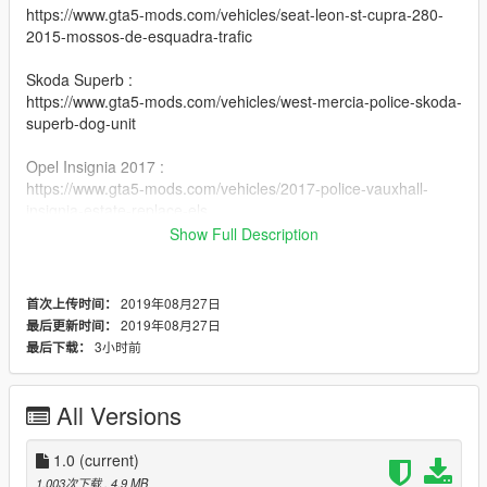
https://www.gta5-mods.com/vehicles/seat-leon-st-cupra-280-
2015-mossos-de-esquadra-trafic
Skoda Superb :
https://www.gta5-mods.com/vehicles/west-mercia-police-skoda-
superb-dog-unit
Opel Insignia 2017 :
https://www.gta5-mods.com/vehicles/2017-police-vauxhall-
insignia-estate-replace-els
Show Full Description
Opel Astra Estate :
https://www.gta5-mods.com/paintjobs/police-scotland-2015-
vauxhall-astra
2019年08月27日
首次上传时间：
2019年08月27日
最后更新时间：
3小时前
最后下载：
All Versions
1.0
(current)
1,003次下载
, 4.9 MB