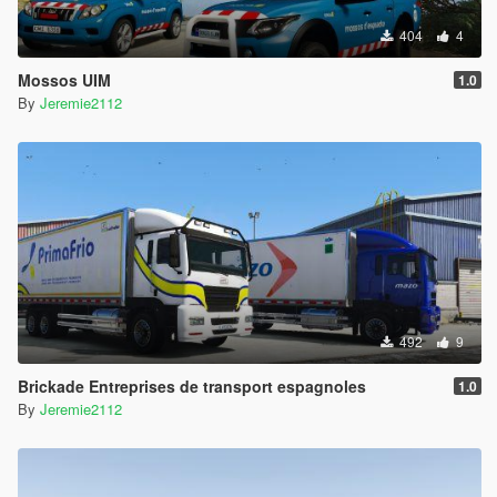
404
4
Mossos UIM
1.0
By
Jeremie2112
492
9
Brickade Entreprises de transport espagnoles
1.0
By
Jeremie2112