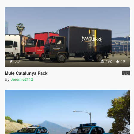
5.0
492
10
Mule Catalunya Pack
3.0
By
Jeremie2112