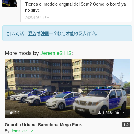
Tienes el modelo original del Seat? Como lo borró ya
no sirve
2023年08月18日
加入对话！
登入
或
注册
一个帐号才能够发表评论。
More mods by
Jeremie2112
:
5.0
1,298
14
Guardia Urbana Barcelona Mega Pack
1.0
By
Jeremie2112