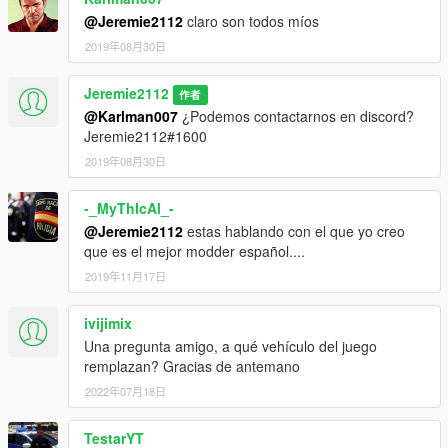
@Jeremie2112
claro son todos míos
2019年08月30日
Jeremie2112
作者
@Karlman007
¿Podemos contactarnos en discord?
Jeremie2112#1600
2019年08月30日
-_MyThIcAl_-
@Jeremie2112
estas hablando con el que yo creo
que es el mejor modder español....
2019年11月17日
ivijimix
Una pregunta amigo, a qué vehículo del juego
remplazan? Gracias de antemano
2022年07月18日
TestarYT