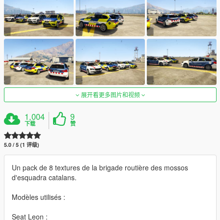
展开看更多图片和视频
1,004
9
下载
赞
5.0 / 5 (1 评级)
Un pack de 8 textures de la brigade routière des mossos
d'esquadra catalans.
Modèles utilisés :
Seat Leon :