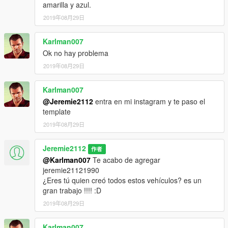
amarilla y azul.
2019年08月29日
Karlman007
Ok no hay problema
2019年08月29日
Karlman007
@Jeremie2112
entra en mi instagram y te paso el
template
2019年08月29日
Jeremie2112
作者
@Karlman007
Te acabo de agregar
jeremie21121990
¿Eres tú quien creó todos estos vehículos? es un
gran trabajo !!!! :D
2019年08月29日
Karlman007