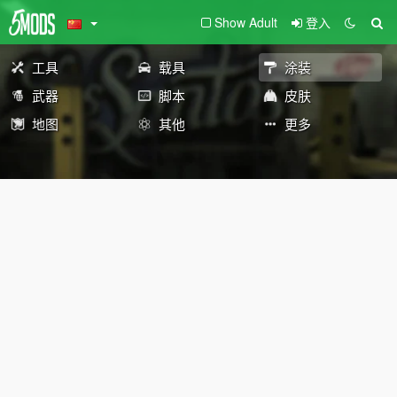
Show Adult
登入
工具
载具
涂装
武器
脚本
皮肤
地图
其他
更多