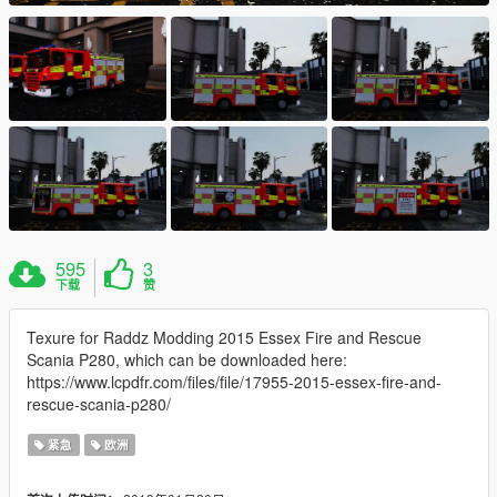
595
3
下载
赞
Texure for Raddz Modding 2015 Essex Fire and Rescue
Scania P280, which can be downloaded here:
https://www.lcpdfr.com/files/file/17955-2015-essex-fire-and-
rescue-scania-p280/
紧急
欧洲