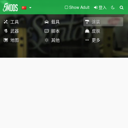
Show Adult
登入
工具
载具
涂装
武器
脚本
皮肤
地图
其他
更多