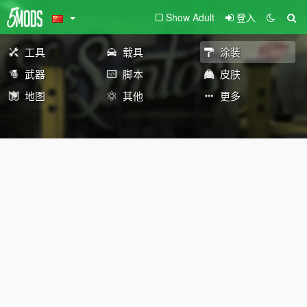
Show Adult
登入
工具
载具
涂装
武器
脚本
皮肤
地图
其他
更多