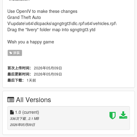
Use OpenIV to make these changes
Grand Theft Auto
V\update\x64\dlcpacks\sgngtrgt3\dlc.rpf\x64\vehicles.rpf\
Drag the "livery" folder map into sgngtrgt3.ytd
Wish you a happy game
涂装
2026年05月09日
首次上传时间：
2026年05月09日
最后更新时间：
1天前
最后下载：
All Versions
1.0
(current)
336次下载
, 2.1 MB
2026年05月09日