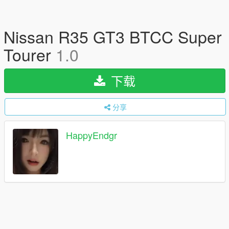
Nissan R35 GT3 BTCC Super
Tourer
1.0
下载
分享
HappyEndgr