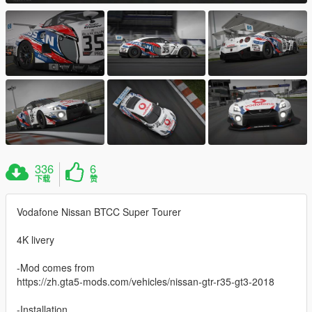
336
6
下载
赞
Vodafone Nissan BTCC Super Tourer
4K livery
-Mod comes from
https://zh.gta5-mods.com/vehicles/nissan-gtr-r35-gt3-2018
-Installation