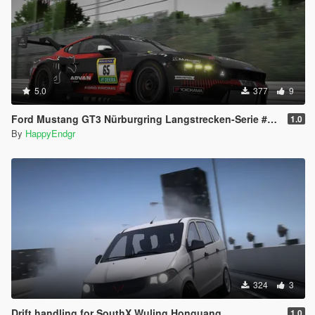
5.0
377
9
Ford Mustang GT3 Nürburgring Langstrecken-Serie #2 2026
1.0
By
HappyEndgr
324
3
Drift handling for SouthX Wuling Honguang
1.0