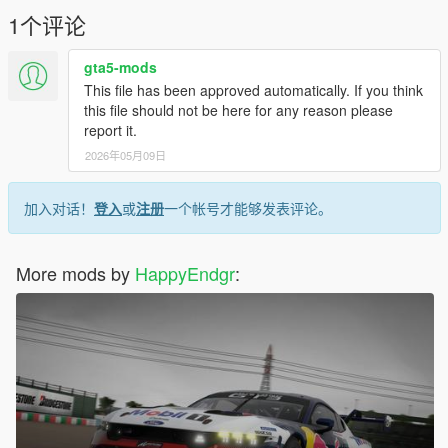
1个评论
gta5-mods
This file has been approved automatically. If you think
this file should not be here for any reason please
report it.
2026年05月09日
加入对话！
登入
或
注册
一个帐号才能够发表评论。
More mods by
HappyEndgr
: