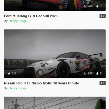
240
7
Ford Mustang GT3 Redbull 2025
1.0
By
HappyEndgr
5.0
345
5
Nissan R35 GT3 Nismo Motul 10 years tribute
1.0
By
HappyEndgr