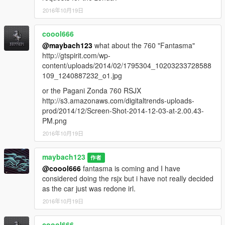
2016年10月19日
coool666
@maybach123
what about the 760 "Fantasma"
http://gtspirit.com/wp-
content/uploads/2014/02/1795304_10203233728588
109_1240887232_o1.jpg
or the Pagani Zonda 760 RSJX
http://s3.amazonaws.com/digitaltrends-uploads-
prod/2014/12/Screen-Shot-2014-12-03-at-2.00.43-
PM.png
2016年10月19日
maybach123
作者
@coool666
fantasma is coming and I have
considered doing the rsjx but i have not really decided
as the car just was redone irl.
2016年10月19日
coool666