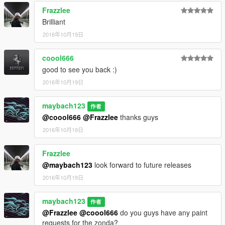
Frazzlee
Brilliant
2016年10月19日
coool666
good to see you back :)
2016年10月19日
maybach123
作者
@coool666
@Frazzlee
thanks guys
2016年10月19日
Frazzlee
@maybach123
look forward to future releases
2016年10月19日
maybach123
作者
@Frazzlee
@coool666
do you guys have any paint
requests for the zonda?