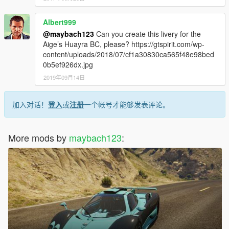
Albert999
@maybach123
Can you create this livery for the
Aige’s Huayra BC, please? https://gtspirit.com/wp-
content/uploads/2018/07/cf1a30830ca565f48e98bed
0b5ef926dx.jpg
2019年09月14日
加入对话！
登入
或
注册
一个帐号才能够发表评论。
More mods by
maybach123
: