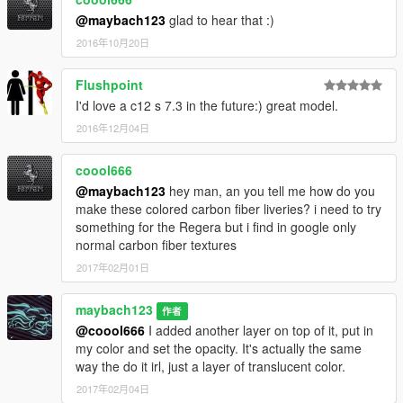
@maybach123
glad to hear that :)
2016年10月20日
Flushpoint
I'd love a c12 s 7.3 in the future:) great model.
2016年12月04日
coool666
@maybach123
hey man, an you tell me how do you
make these colored carbon fiber liveries? i need to try
something for the Regera but i find in google only
normal carbon fiber textures
2017年02月01日
maybach123
作者
@coool666
I added another layer on top of it, put in
my color and set the opacity. It's actually the same
way the do it irl, just a layer of translucent color.
2017年02月04日