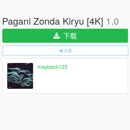
Pagani Zonda Kiryu [4K]
1.0
下载
分享
maybach123