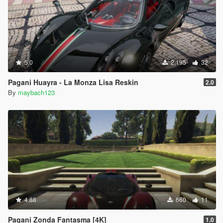
5.0
2,195
32
Pagani Huayra - La Monza Lisa Reskin
2.0
By
maybach123
4.88
660
11
Pagani Zonda Fantasma [4K]
1.0