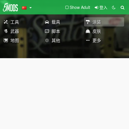
Show Adult
登入
工具
载具
涂装
武器
脚本
皮肤
地图
其他
更多