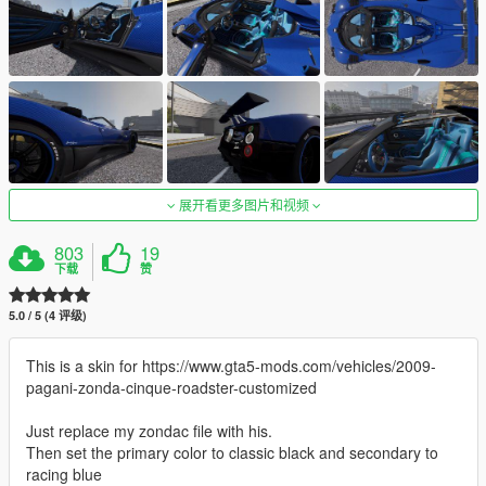
展开看更多图片和视频
803
19
下载
赞
5.0 / 5 (4 评级)
This is a skin for https://www.gta5-mods.com/vehicles/2009-
pagani-zonda-cinque-roadster-customized
Just replace my zondac file with his.
Then set the primary color to classic black and secondary to
racing blue