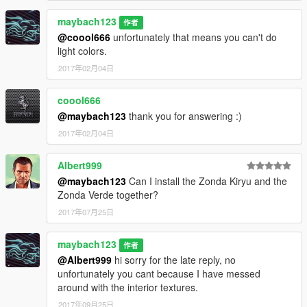
maybach123
作者
@coool666
unfortunately that means you can't do
light colors.
2017年02月04日
coool666
@maybach123
thank you for answering :)
2017年02月04日
Albert999
@maybach123
Can I install the Zonda Kiryu and the
Zonda Verde together?
2017年07月25日
maybach123
作者
@Albert999
hi sorry for the late reply, no
unfortunately you cant because I have messed
around with the interior textures.
2017年09月25日