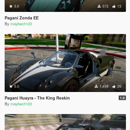
5.0
572
13
Pagani Zonda EE
By
maybach123
5.0
1,499
26
Pagani Huayra - The King Reskin
1.0
By
maybach123