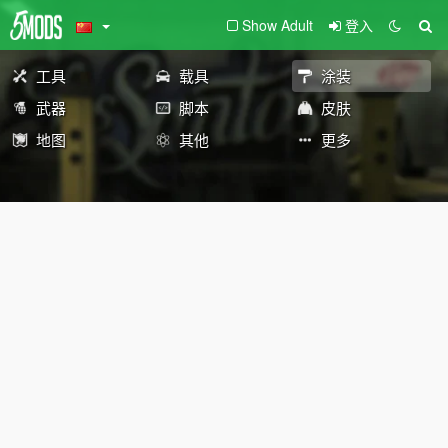
Show Adult
登入
工具
载具
涂装
武器
脚本
皮肤
地图
其他
更多