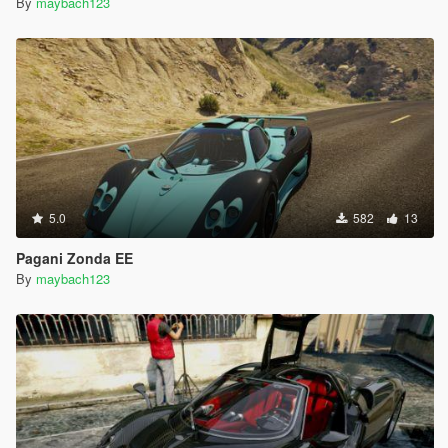
By
maybach123
5.0
582
13
Pagani Zonda EE
By
maybach123