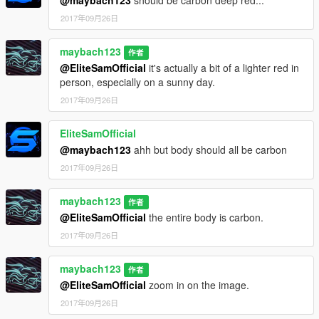
2017年09月26日
maybach123
作者
@EliteSamOfficial
it's actually a bit of a lighter red in
person, especially on a sunny day.
2017年09月26日
EliteSamOfficial
@maybach123
ahh but body should all be carbon
2017年09月26日
maybach123
作者
@EliteSamOfficial
the entire body is carbon.
2017年09月26日
maybach123
作者
@EliteSamOfficial
zoom in on the image.
2017年09月26日