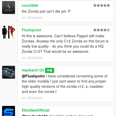
coool666
the Zonda just can't die yet :P
2017年09月23日
Flushpoint
Hi this is awesome. Can't believe Pagani still make
Zondas. Anyway the only C12 Zonda on this forum is
really low quality - do you think you could do a HQ
Zonda C12? That would be so awesome.
2017年09月25日
maybach123
作者
@Flushpoint
I have considered converting some of
the older models I just cant seem to find any proper
high quality versions of the zonda c12, s, roadster,
and even the zonda f
2017年09月25日
EliteSamOfficial
@maybach123
should be carbon deep red...