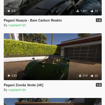
5.0
1,801
33
Pagani Huayra - Bare Carbon Reskin
1.0
By
maybach123
4.83
510
22
Pagani Zonda Verde [4K]
1.0
By
maybach123