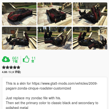
661
11
下载
赞
4.88 / 5 (4 评级)
This is a skin for https://www.gta5-mods.com/vehicles/2009-
pagani-zonda-cinque-roadster-customized
Just replace my zondac file with his.
Then set the primary color to classic black and secondary to
polished metal