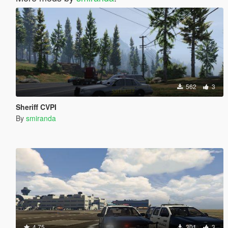
562
3
Sheriff CVPI
By
smiranda
4.75
301
3