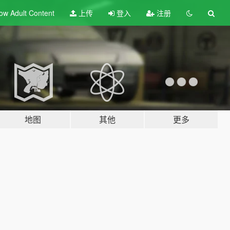
ow Adult
Content
上传
登入
注册
地图
其他
更多