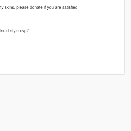
y skins. please donate if you are satisfied
sold-style-cvpi/