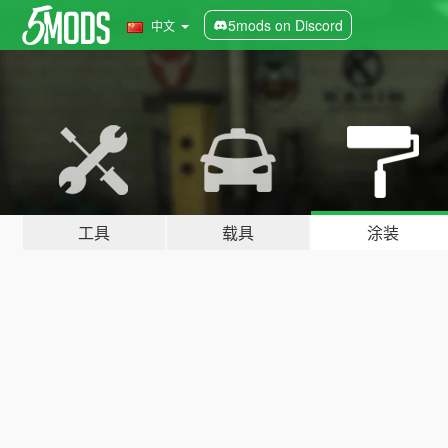
5mods on Discord
中文
工具
载具
涂装