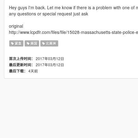
Hey guys I'm back. Let me know if there is a problem with one of m
any questions or special request just ask
original
http://www.lcpdfr.com/files/file/15028-massachusetts-state-police-el
紧急
美国
北美洲
2017年03月12日
首次上传时间：
2017年03月12日
最后更新时间：
4天前
最后下载：