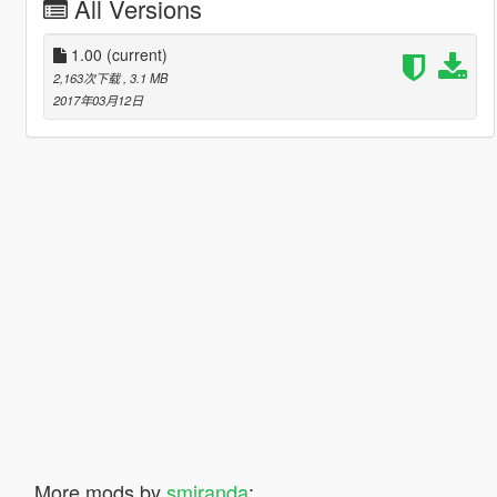
All Versions
1.00
(current)
2,163次下载
, 3.1 MB
2017年03月12日
More mods by
smiranda
: