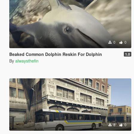
0
0
Beaked Common Dolphin Reskin For Dolphin
1.0
By
alwaysthefin
8
0