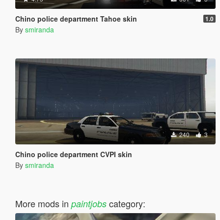
Chino police department Tahoe skin
1.0
By
smiranda
240
3
Chino police department CVPI skin
By
smiranda
More mods in
category:
paintjobs