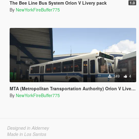
The Bee Line Bus System Orion V Livery pack
1.0
By
NewYorkFireBuffer775
149
4
MTA (Metropolitan Transportation Authority) Orion V Livery Pack
By
NewYorkFireBuffer775
Designed in Alderney
Made in Los Santos