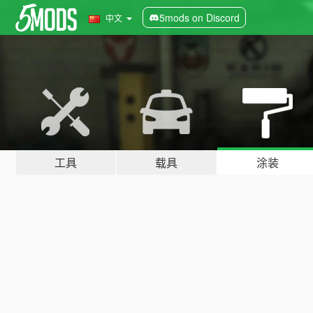
5mods on Discord
中文
工具
载具
涂装