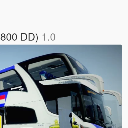
 1800 DD)
1.0