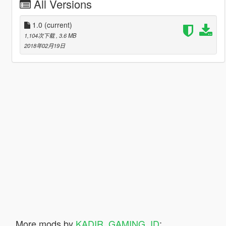
All Versions
1.0
(current)
1,104次下载
, 3.6 MB
2018年02月19日
More mods by
KADIR_GAMING_ID
: