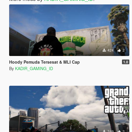
424
2
Hoody Pemuda Tersesat & MLI Cap
1.0
By
KADIR_GAMING_ID
249
2