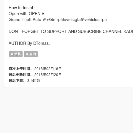
How to Instal :
Open with OPENIV :
Grand Theft Auto V\x64e.rpf\levels\gta5\vehicles.rpf\
DONT FORGET TO SUPPORT AND SUBSCRIBE CHANNEL KAD
AUTHOR By DTomas.
涂装
亚洲
2018年02月16日
首次上传时间：
2018年02月20日
最后更新时间：
3小时前
最后下载：