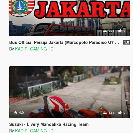
653
0
Bus Official Persija Jakarta (Marcopolo Paradiso G7 1800 DD)
1.0
By
KADIR_GAMING_ID
4.5
329
0
Suzuki - Livery Mandalika Racing Team
By
KADIR_GAMING_ID