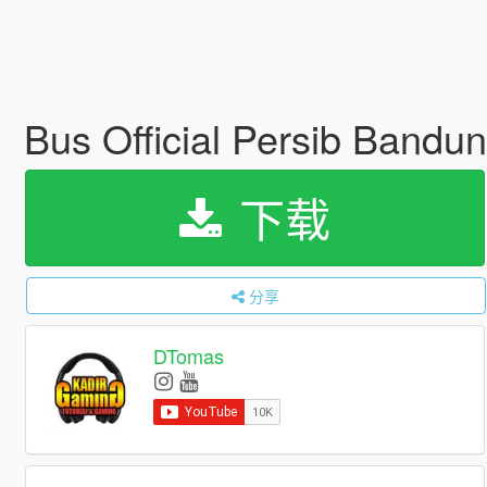
Bus Official Persib Band
下载
分享
DTomas