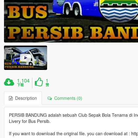
1,104
1
下载
赞
Description
Comments (0)
PERSIB BANDUNG adalah sebuah Club Sepak Bola Tenama di Indo
Livery for Bus Persib.
If you want to download the original file. you can download at :