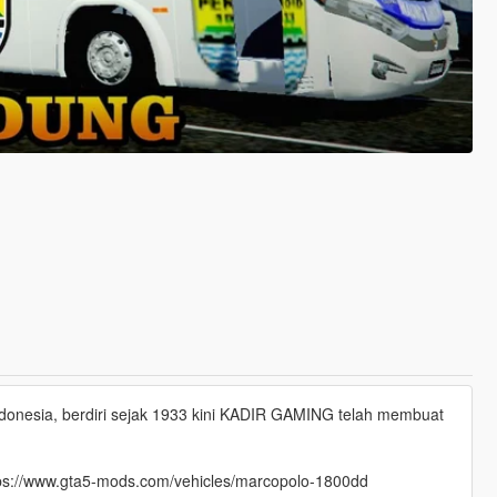
nesia, berdiri sejak 1933 kini KADIR GAMING telah membuat
 https://www.gta5-mods.com/vehicles/marcopolo-1800dd