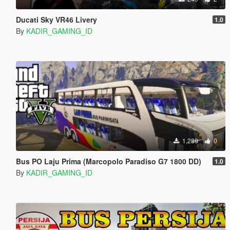
Ducati Sky VR46 Livery
1.0
By
KADIR_GAMING_ID
1,289
0
Bus PO Laju Prima (Marcopolo Paradiso G7 1800 DD)
1.0
By
KADIR_GAMING_ID