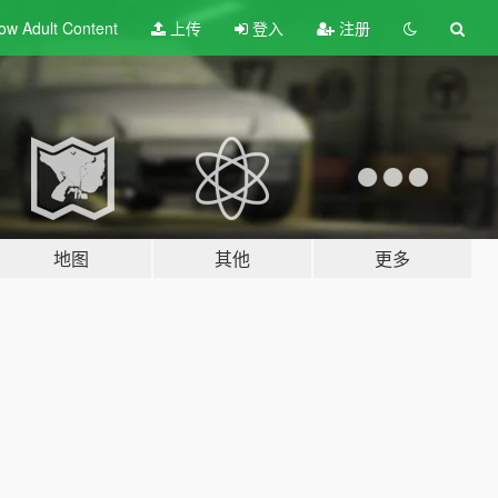
ow Adult
Content
上传
登入
注册
地图
其他
更多