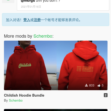
@morgs
uhh you don't ?
2021年01月16日
加入对话！
登入
或
注册
一个帐号才能够发表评论。
More mods by
Schembo
:
833
5
Childish Hoodie Bundle
2
By
Schembo