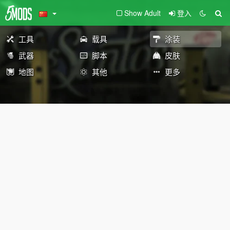
Show Adult
登入
工具
载具
涂装
武器
脚本
皮肤
地图
其他
更多