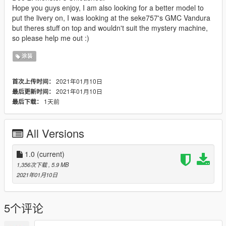
Hope you guys enjoy, I am also looking for a better model to
put the livery on, I was looking at the seke757's GMC Vandura
but theres stuff on top and wouldn't suit the mystery machine,
so please help me out :)
涂装
2021年01月10日
首次上传时间：
2021年01月10日
最后更新时间：
1天前
最后下载：
All Versions
1.0
(current)
1,356次下载
, 5.9 MB
2021年01月10日
5个评论