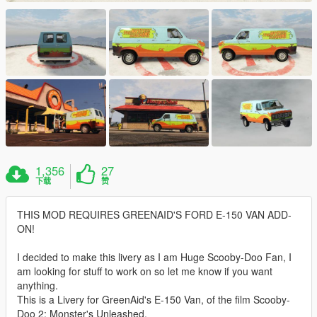
1,356
27
下载
赞
THIS MOD REQUIRES GREENAID'S FORD E-150 VAN ADD-
ON!
I decided to make this livery as I am Huge Scooby-Doo Fan, I
am looking for stuff to work on so let me know if you want
anything.
This is a Livery for GreenAid's E-150 Van, of the film Scooby-
Doo 2: Monster's Unleashed.