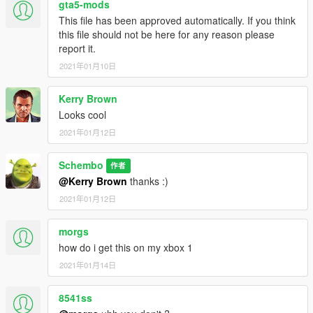
gta5-mods
This file has been approved automatically. If you think
this file should not be here for any reason please
report it.
2021年01月10日
Kerry Brown
Looks cool
2021年01月12日
Schembo
作者
@Kerry Brown
thanks :)
2021年01月12日
morgs
how do i get this on my xbox 1
2021年01月14日
8541ss