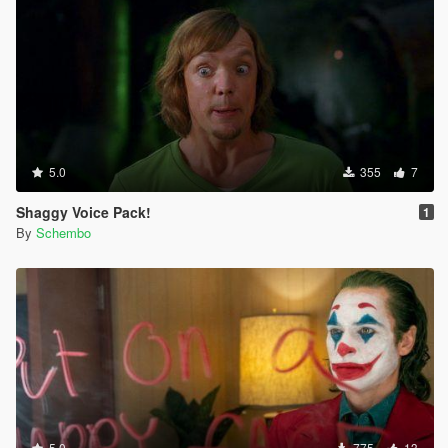
5.0
355
7
Shaggy Voice Pack!
1
By
Schembo
5.0
775
13