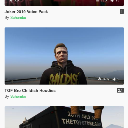
Joker 2019 Voice Pack
1
By
Schembo
876
2
TGF Bro Childish Hoodies
2.1
By
Schembo