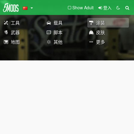
Show Adult
登入
工具
载具
涂装
武器
脚本
皮肤
地图
其他
更多