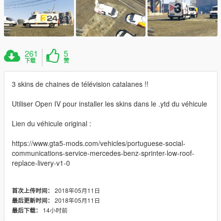
261
5
下载
赞
3 skins de chaines de télévision catalanes !!
Utiliser Open IV pour installer les skins dans le .ytd du véhicule
Lien du véhicule original :
https://www.gta5-mods.com/vehicles/portuguese-social-
communications-service-mercedes-benz-sprinter-low-roof-
replace-livery-v1-0
2018年05月11日
首次上传时间：
2018年05月11日
最后更新时间：
14小时前
最后下载：