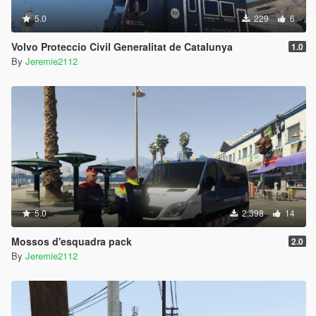
5.0
229
6
Volvo Proteccio Civil Generalitat de Catalunya
1.0
By
Jeremie2112
5.0
2,398
14
Mossos d'esquadra pack
2.0
By
Jeremie2112