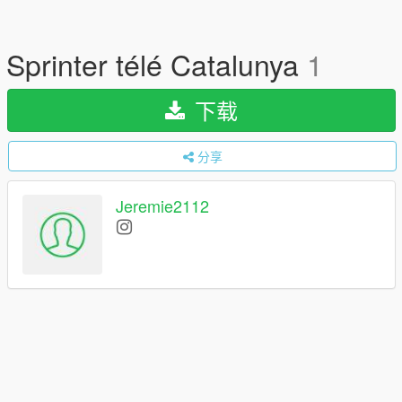
Sprinter télé Catalunya
1
下载
分享
Jeremie2112