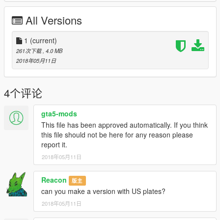
All Versions
1
(current)
261次下载
, 4.0 MB
2018年05月11日
4个评论
gta5-mods
This file has been approved automatically. If you think
this file should not be here for any reason please
report it.
2018年05月11日
Reacon
版主
can you make a version with US plates?
2018年05月11日