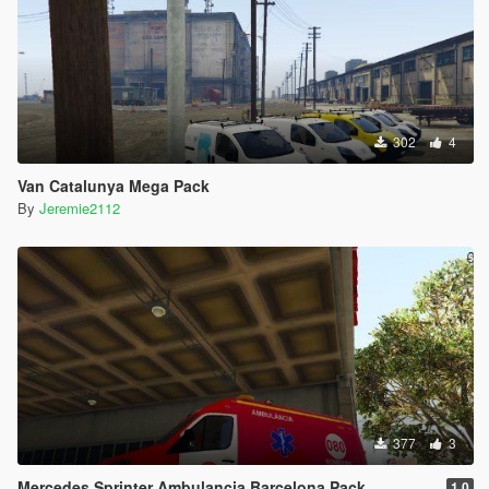
302
4
Van Catalunya Mega Pack
By
Jeremie2112
377
3
Mercedes Sprinter Ambulancia Barcelona Pack
1.0