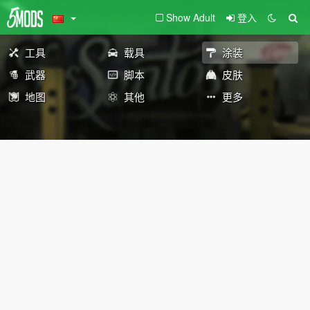
Show Adult
登入
工具
载具
涂装
武器
脚本
皮肤
地图
其他
更多